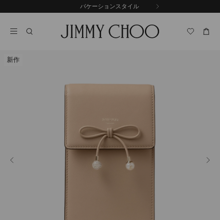
コ
バケーションスタイル
前
ン
自
の
テ
動
ス
ン
再
ラ
ツ
生
イ
に
を
ド
新作
ス
止
キ
め
る
ッ
プ