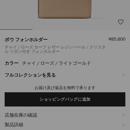
セ
¥85,800
ボウ フォンホルダー
ー
チャイ / ローズ カーフ レザー レジンパール / クリスタ
ル
ル リボン付き フォンホルダー
価
格
カラー
チャイ / ローズ / ライトゴールド
https://www.jimmychoo.jp/ja/%E3%83%AC%E3%83%87%E3%82%A3%
%E3%83%95%E3%82%A9%E3%83%B3%E3%83%9B%E3%83%AB%E3%83%8
J000186229001.html
フルコレクションを見る
お届け及び返品を無料で承ります
Add
to
cart
ショッピングバッグに追加
options
店舗在庫の確認
製品詳細