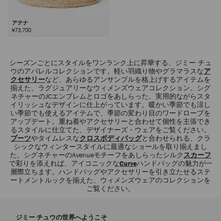
アテナ
¥73,700
シーズンごとにスタイルをワンランク上に昇華する、ジミー チュ
ウのアパレルコレクションです。軽い羽織り物やグラマラスな
ア
クセサリー
など、あらゆるアンサンブルを格上げするアイテムを
揃えた、ラグジュアリーなウィメンズウェアコレクション。シグ
ネチャーのJCエンブレムとロゴをあしらった、実用的ながらスタ
イリッシュなデザインに仕上がっています。暖かい季節でも涼し
い季節でも使えるアイテムで、季節の変わり目のワードローブを
アップデート。重ね着やアクセサリーと合わせて個性を主張でき
るスタイルに仕立てた、デザイナーズ・ウェアをご覧ください。
ブーツ
やタイムレスな
クロスボディバッグ
と合わせられる、クラ
シックなウィンタースタイルに最適なショールを取り揃えまし
た。シグネチャーのAvenueモチーフをあしらったシルク
スカーフ
で彩りを添えれば、アイコニックな
Curve
ハンドバッグの魅力が一
層際立ちます。ハンドバッグやアクセサリーを引き立たせるステ
ートメントルックを揃えた、ウィメンズウェアのコレクションを
ご覧ください。
ジミー チュウの世界へようこそ