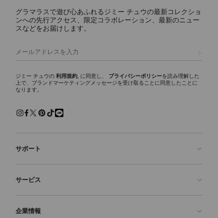
グラマラスで遊び心あふれるジミー チュウの最新コレクショ
ンへの先行アクセス、限定コラボレーション、最新のニュー
スなどをお届けします。
登録
ジミー チュウの
利用規約
, に同意し、
プライバシーポリシー
を読み理解した
上で、ブランドマーケティングメッセージを受け取ることに同意したことに
なります。
サポート
お問い合わせ
サービス
よくあるご質問
注文状況の確認
ご来店予約
企業情報
返品を申請
Made-to-Order