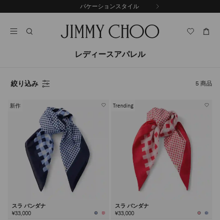
コ
バケーションスタイル
前
ン
自
の
テ
動
ス
ン
再
ラ
ツ
生
イ
に
を
レディースアパレル
ド
ス
止
キ
め
る
ッ
絞り込み
5
商品
プ
新作
Trending
スラ バンダナ
スラ バンダナ
¥33,000
¥33,000