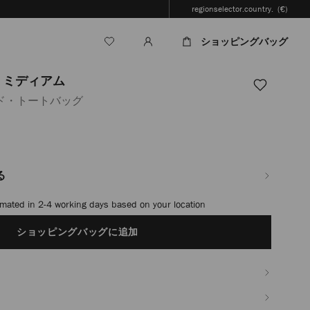
regionselector.country.
(€)
ショッピングバッグ
 ミディアム
ド・トートバッグ
.jp/ja/%E3%83%AC%E3%83%87%E3%82%A3%E3%83%BC%E3%82%B9/%E3%
る
お届け及び返品を無料で承ります
ショッピングバッグに追加