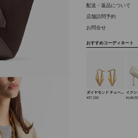
配送・返品について
店舗訪問予約
お問合せ
おすすめコーディネート
ダイヤモンド チェーン
イクシア
ピアス
定
¥57,200
¥148,5
価