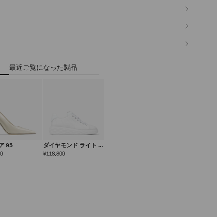
最近ご覧になった製品
 95
ダイヤモンド ライト マ
キシ
定
定
00
¥118,800
価
価