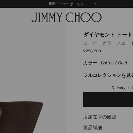
新着アイテムはこちら
ダイヤモンド トート
コーヒーカラースエー
セ
¥258,500
ー
ル
カラー
Coffee / Gold
https://www.jimmychoo
価
格
J000172708001.html
フルコレクションを見
Add
to
cart
options
店舗在庫の確認
製品詳細