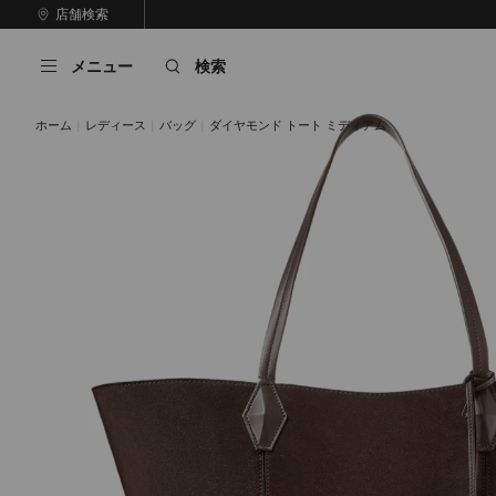
コ
店舗検索
前
ン
自
の
テ
動
ス
メニュー
検索
ン
再
ラ
ツ
生
イ
に
を
ド
ホーム
レディース
バッグ
ダイヤモンド トート ミディアム
ス
止
キ
め
る
ッ
プ