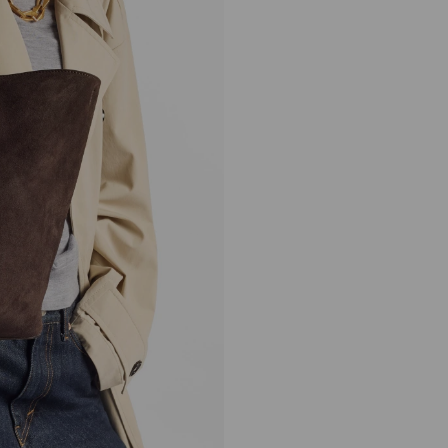
ダイヤモンド トート ミ
ディアム
定
¥258,500
価