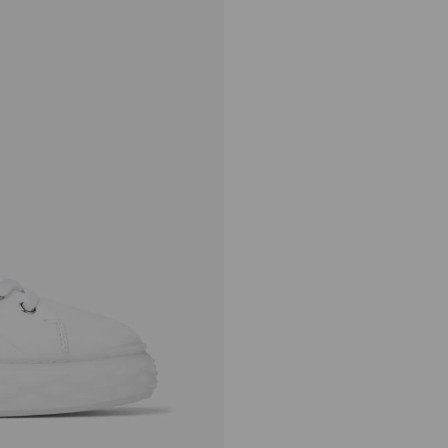
ダイヤモンド ライト マ
キシ
定
¥118,800
価