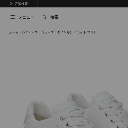
コ
店舗検索
前
ン
自
の
テ
動
ス
メニュー
検索
ン
再
ラ
ツ
生
イ
に
を
ド
ホーム
レディース
シューズ
ダイヤモンド ライト マキシ
ス
止
キ
め
る
ッ
プ