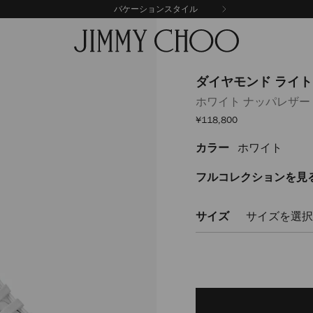
バケーションスタイル
ダイヤモンド ライト
ホワイト ナッパレザ
セ
¥118,800
ー
ル
カラー
ホワイト
https://www.jimmychoo
価
格
%E3%83%A9%E3%82%A4%E3
%E3%83%9E%E3%82%AD%E3
フルコレクションを見
DIAMONDLIGHTMAXIFRXN0811
サイズ
サイズを選択
Delivery es
Add
to
cart