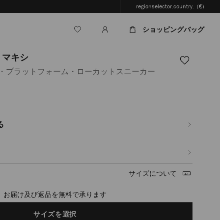
regionselector.country.
(€)
ショッピングバッグ
 マキシ
ー・プラットフォーム・ローカットスニーカー
.jp/ja/%E3%83%AC%E3%83%87%E3%82%A3%E3%83%BC%E3%82%B9/%E3%8
%83%88-
%82%B7-
る
17.html
サイズについて
timated in 2-4 working days based on your location
サイズを選択