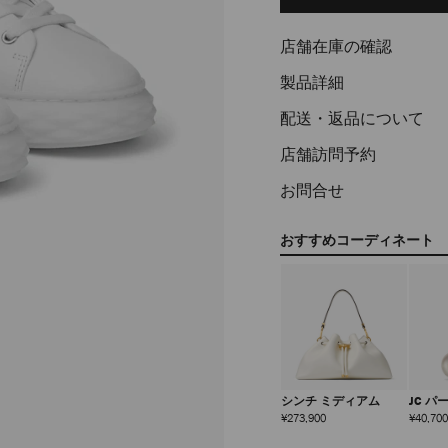
options
店舗在庫の確認
製品詳細
配送・返品について
店舗訪問予約
お問合せ
おすすめコーディネート
シンチ ミディアム
JC パ
定
¥273,900
¥40,700
価