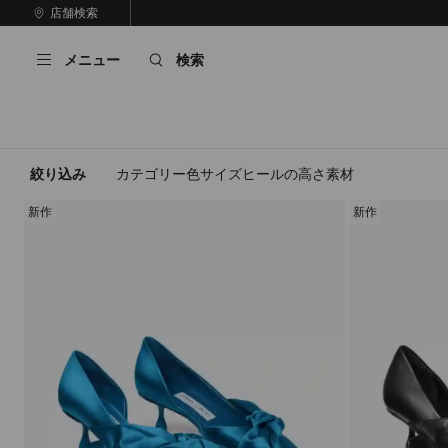
コ
店舗検索
前
ン
自
の
テ
動
ス
メニュー
検索
ン
再
ラ
ツ
生
イ
に
を
ド
ス
止
キ
め
る
ッ
絞り込み
カテゴリー
色
サイズ
ヒールの高さ
素材
プ
新作
新作