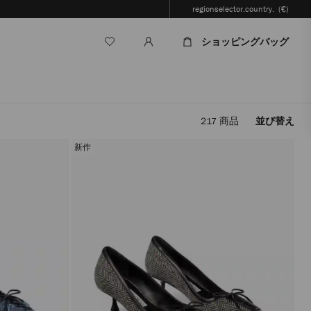
regionselector.country.
(€)
ショッピングバッグ
217
商品
並び替え
フ
ィ
新作
ル
タ
ー
を
適
用
す
る
と、
ペ
ー
ジ
を
再
読
み