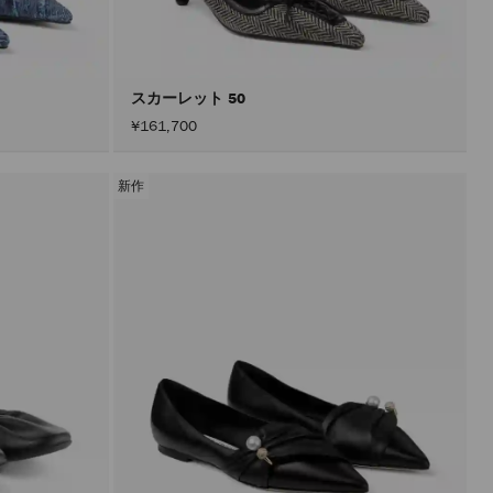
込
み
す
る
こ
と
スカーレット 50
な
¥161,700
く
コ
ン
テ
新作
ン
ツ
を
更
新
で
き
ま
す。
製
品
の
更
新
は、
「適
用」
ボ
タ