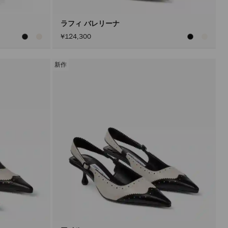
ン
を
ア
ラフィ バレリーナ
ク
¥124,300
テ
ィ
ブ
に
新作
し
た
後
に
の
み
実
行
さ
れ
ま
す。