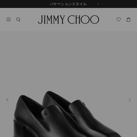
コ
バケーションスタイル
前
ン
自
の
テ
動
ス
ン
再
ラ
ツ
生
イ
に
を
ド
ス
止
キ
め
る
ッ
プ