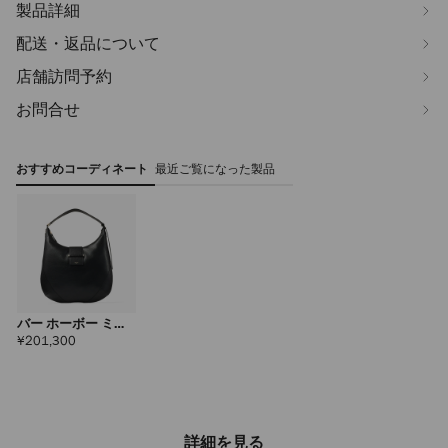
製品詳細
配送・返品について
店舗訪問予約
お問合せ
おすすめコーディネート
最近ご覧になった製品
バー ホーボー ミデ
ィアム
定
¥201,300
価
詳細を見る