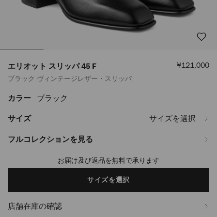
セ
¥121,000
エリオット スリッパ 45 F
ー
ブラック ヴィンテージレザー・スリッパ
ル
価
格
カラー
ブラック
https://www.jimmychoo.jp/ja/%E3%83%AC%E3%83%87%E3%82%A3%
%E3%82%B9%E3%83%AA%E3%83%83%E3%83%91-
45-
サイズ
サイズを選択
f-
ELIOTSLIPPER45FVIL010003.html
フルコレクションを見る
お届け及び返品を無料で承ります
Add
to
cart
サイズを選択
options
店舗在庫の確認