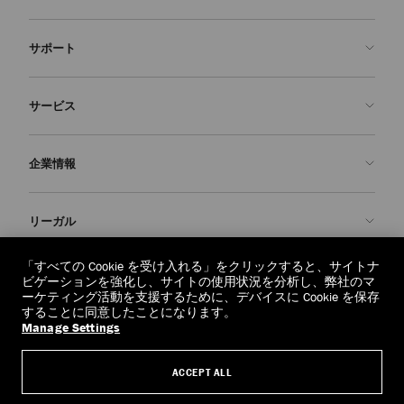
サポート
お問い合わせ
サービス
よくあるご質問
注文状況の確認
ご来店予約
企業情報
返品を申請
Made-to-Order
店舗検索
お手入れ・修理
ジミー チュウについて
リーガル
配送
保証
ブランドの歴史
交換・返品
JC World
プライバシーポリシー
「すべての Cookie を受け入れる」をクリックすると、サイトナ
regionselector.country.
(€)
ビゲーションを強化し、サイトの使用状況を分析し、弊社のマ
社会への貢献
利用規約
ーケティング活動を支援するために、デバイスに Cookie を保存
することに同意したことになります。
私たちの責任
忘れられる権利
Manage Settings
© 2026 Jimmy Choo
クラフツマンシップ
個人情報開示請求フォーム
ACCEPT ALL
採用情報
リーガル