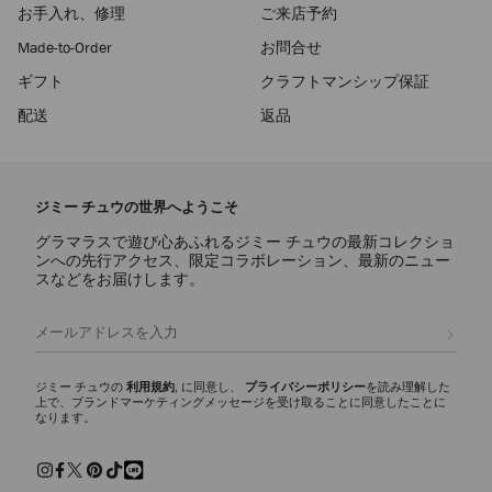
お手入れ、修理
ご来店予約
Made-to-Order
お問合せ
ギフト
クラフトマンシップ保証
配送
返品
ジミー チュウの世界へようこそ
グラマラスで遊び心あふれるジミー チュウの最新コレクショ
ンへの先行アクセス、限定コラボレーション、最新のニュー
スなどをお届けします。
登録
ジミー チュウの
利用規約
, に同意し、
プライバシーポリシー
を読み理解した
上で、ブランドマーケティングメッセージを受け取ることに同意したことに
なります。