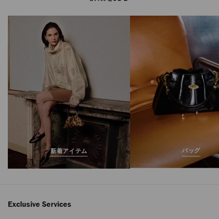
エリオット スリッ
パ 45 F
定
¥121,000
価
バッグ
新着アイテム
Exclusive Services