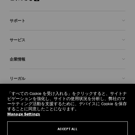
サポート
お問い合わせ
サービス
よくあるご質問
注文状況の確認
ご来店予約
企業情報
返品を申請
Made-to-Order
店舗検索
お手入れ・修理
ジミー チュウについて
リーガル
配送
保証
ブランドの歴史
交換・返品
JC World
プライバシーポリシー
「すべての Cookie を受け入れる」をクリックすると、サイトナ
regionselector.country.
(€)
ビゲーションを強化し、サイトの使用状況を分析し、弊社のマ
社会への貢献
利用規約
ーケティング活動を支援するために、デバイスに Cookie を保存
することに同意したことになります。
私たちの責任
忘れられる権利
Manage Settings
© 2026 Jimmy Choo
クラフツマンシップ
個人情報開示請求フォーム
ACCEPT ALL
採用情報
リーガル