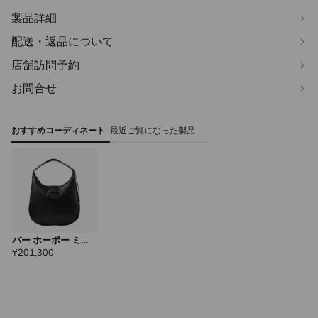
製品詳細
配送・返品について
店舗訪問予約
お問合せ
おすすめコーディネート
最近ご覧になった製品
バー ホーボー ミデ
ィアム
定
¥201,300
価