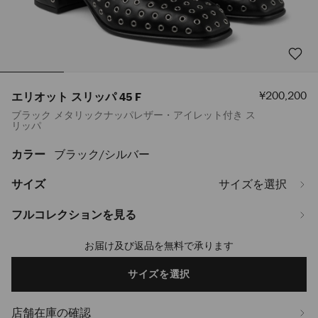
セ
¥200,200
エリオット スリッパ 45 F
ー
ブラック メタリックナッパレザー・アイレット付き ス
ル
リッパ
価
格
カラー
ブラック/シルバー
https://www.jimmychoo.jp/ja/%E3%83%AC%E3%83%87%E3%82%A3%
%E3%82%B9%E3%83%AA%E3%83%83%E3%83%91-
45-
サイズ
サイズを選択
f-
ELIOTSLIPPER45FZGJ000071.html
フルコレクションを見る
お届け及び返品を無料で承ります
Add
to
cart
サイズを選択
options
店舗在庫の確認