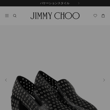
コ
バケーションスタイル
前
ン
自
の
テ
動
ス
ン
再
ラ
ツ
生
イ
に
を
ド
ス
止
キ
め
る
ッ
プ