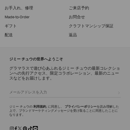
お手入れ、修理
ご来店予約
Made-to-Order
お問合せ
ギフト
クラフトマンシップ保証
配送
返品
ジミー チュウの世界へようこそ
グラマラスで遊び心あふれるジミー チュウの最新コレクショ
ンへの先行アクセス、限定コラボレーション、最新のニュー
スなどをお届けします。
登録
ジミー チュウの
利用規約
, に同意し、
プライバシーポリシー
を読み理解した
上で、ブランドマーケティングメッセージを受け取ることに同意したことに
なります。