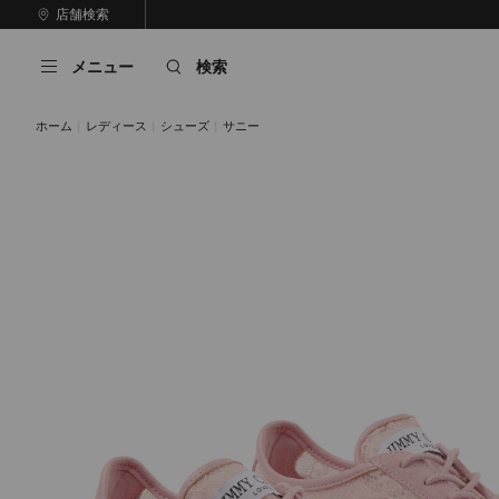
コ
店舗検索
前
ン
自
の
テ
動
ス
メニュー
検索
ン
再
ラ
ツ
生
イ
に
を
ド
ホーム
レディース
シューズ
サニー
ス
止
キ
め
る
ッ
プ