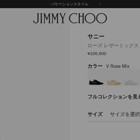
バケーションスタイル
サニー
ローズ レザーミックス 
セ
¥105,600
ー
ル
カラー
V Rose Mix
https://www.jimmychoo.
価
格
SUNNYFZGB112629.html
フルコレクションを見
サイズ
サイズを選択