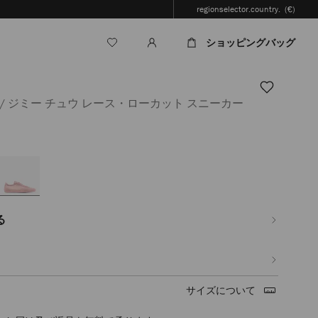
regionselector.country.
(€)
ショッピングバッグ
/ ジミー チュウ レース・ローカット スニーカー
jp/ja/%E3%83%AC%E3%83%87%E3%82%A3%E3%83%BC%E3%82%B9/%E3%82
る
サイズについて