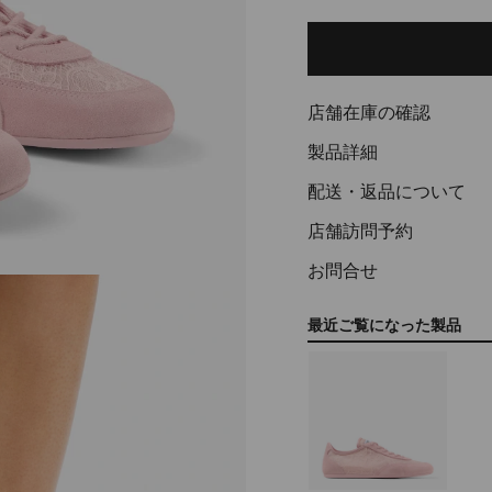
Delivery es
Add
to
cart
options
店舗在庫の確認
製品詳細
配送・返品について
店舗訪問予約
お問合せ
最近ご覧になった製品