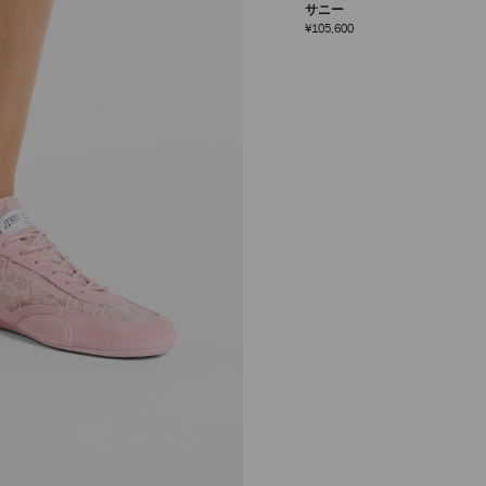
サニー
定
¥105,600
価