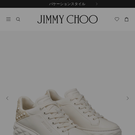
コ
バケーションスタイル
前
ン
自
の
テ
動
ス
ン
再
ラ
ツ
生
イ
に
を
ド
ス
止
キ
め
る
ッ
プ