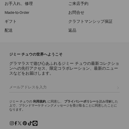
お手入れ、修理
ご来店予約
Made-to-Order
お問合せ
ギフト
クラフトマンシップ保証
配送
返品
ジミー チュウの世界へようこそ
グラマラスで遊び心あふれるジミー チュウの最新コレクショ
ンへの先行アクセス、限定コラボレーション、最新のニュー
スなどをお届けします。
登録
ジミー チュウの
利用規約
, に同意し、
プライバシーポリシー
を読み理解した
上で、ブランドマーケティングメッセージを受け取ることに同意したことに
なります。