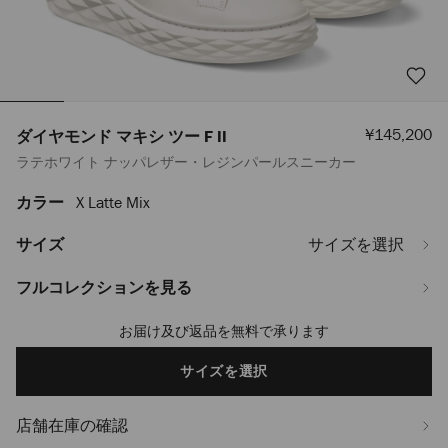
セ
¥145,200
ダイヤモンド マキシ ツー F II
ー
ラテホワイト ナッパレザー・レジンパールスニーカー
ル
価
格
カラー
X Latte Mix
https://www.jimmychoo.jp/ja/%E3%83%AC%E3%83%87%E3%82%A3
%E3%83%9E%E3%82%AD%E3%82%B7-
%E3%83%84%E3%83%BC-
サイズ
サイズを選択
-
f-
フルコレクションを見る
ii-
DIAMONDMAXIFIINVK0C9734.html
お届け及び返品を無料で承ります
Add
to
cart
サイズを選択
options
店舗在庫の確認