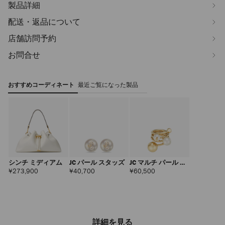
製品詳細
配送・返品について
店舗訪問予約
お問合せ
おすすめコーディネート
最近ご覧になった製品
シンチ ミディアム
JC パール スタッズ
JC マルチ パール リ
ング
定
定
定
¥273,900
¥40,700
¥60,500
価
価
価
詳細を見る