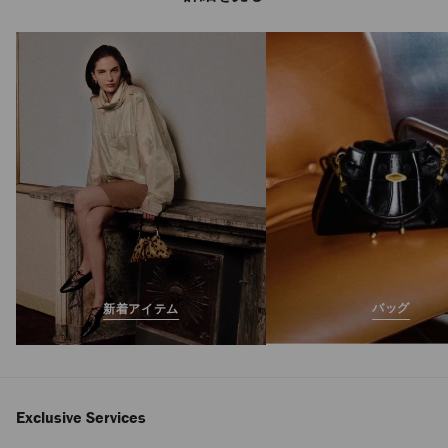
ダイヤモンド マキ
シ ツー F II
定
¥145,200
価
バッグ
新着アイテム
Exclusive Services