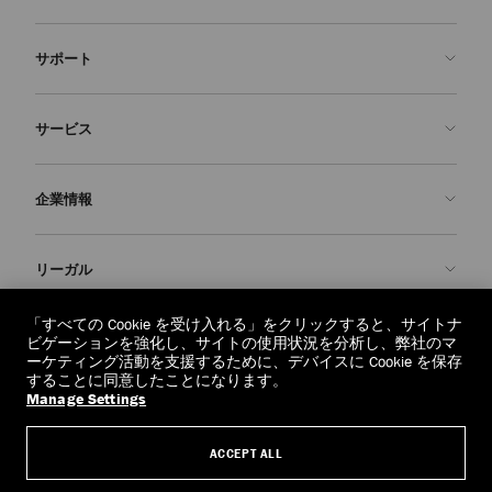
サポート
お問い合わせ
サービス
よくあるご質問
注文状況の確認
ご来店予約
企業情報
返品を申請
Made-to-Order
店舗検索
お手入れ・修理
ジミー チュウについて
リーガル
配送
保証
ブランドの歴史
交換・返品
JC World
プライバシーポリシー
「すべての Cookie を受け入れる」をクリックすると、サイトナ
regionselector.country.
(€)
ビゲーションを強化し、サイトの使用状況を分析し、弊社のマ
社会への貢献
利用規約
ーケティング活動を支援するために、デバイスに Cookie を保存
することに同意したことになります。
私たちの責任
忘れられる権利
Manage Settings
© 2026 Jimmy Choo
クラフツマンシップ
個人情報開示請求フォーム
ACCEPT ALL
採用情報
リーガル