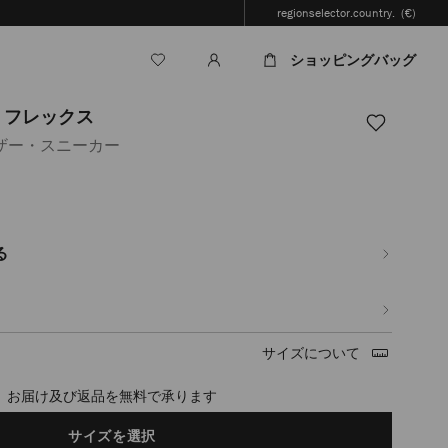
regionselector.country.
(€)
ショッピングバッグ
 フレックス
ザー・スニーカー
.jp/ja/%E3%83%AC%E3%83%87%E3%82%A3%E3%83%BC%E3%82%B9/%E3%8
%83%88-
%83%83%E3%82%AF%E3%82%B9-
る
05.html
サイズについて
timated in 2-4 working days based on your location
サイズを選択