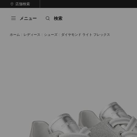
コ
店舗検索
前
ン
自
の
テ
動
ス
メニュー
検索
ン
再
ラ
ツ
生
イ
に
を
ド
ホーム
レディース
シューズ
ダイヤモンド ライト フレックス
ス
止
キ
め
る
ッ
プ