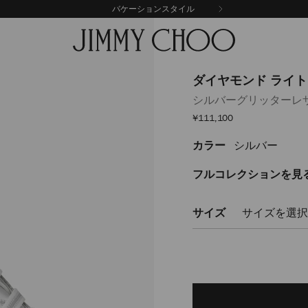
バケーションスタイル
ダイヤモンド ライト
シルバーグリッターレ
セ
¥111,100
ー
ル
カラー
シルバー
https://www.jimmychoo
価
格
%E3%83%A9%E3%82%A4%E3
%E3%83%95%E3%83%AC%E3
フルコレクションを見
DIAMONDLIGHTFLEXFQJKAA09
サイズ
サイズを選択
Delivery es
Add
to
cart