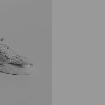
ダイヤモンド ライト フ
レックス
定
¥111,100
価