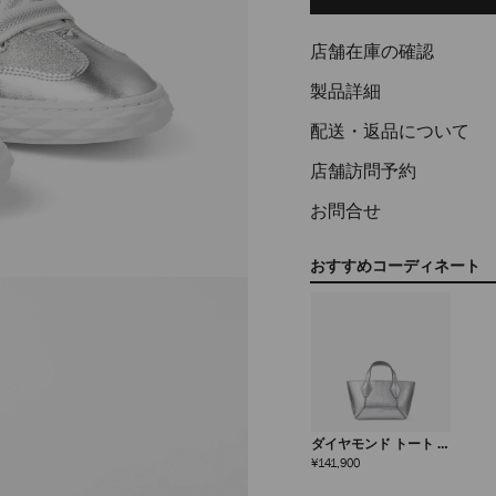
options
店舗在庫の確認
製品詳細
配送・返品について
店舗訪問予約
お問合せ
おすすめコーディネート
ダイヤモンド トート ミ
ニ
定
¥141,900
価