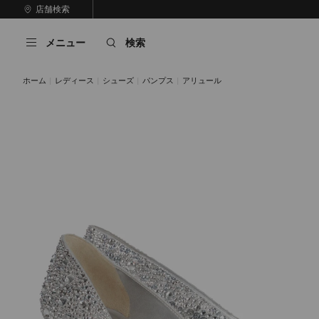
コ
店舗検索
前
ン
自
の
テ
動
ス
メニュー
検索
ン
再
ラ
ツ
生
イ
に
を
ド
ホーム
レディース
シューズ
パンプス
アリュール
ス
止
キ
め
る
ッ
プ