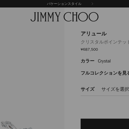
バケーションスタイル
アリュール
クリスタルポインテッ
セ
¥687,500
ー
ル
カラー
Crystal
https://www.jimmychoo
価
格
ALLURESXU001721.html
フルコレクションを見
サイズ
サイズを選択
Add
to
cart