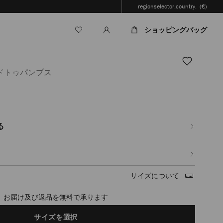
regionselector.country.
(€)
ショッピングバッグ
ドトゥパンプス
.jp/ja/%E3%83%AC%E3%83%87%E3%82%A3%E3%83%BC%E3%82%B9/%E3%8
る
サイズについて
お届け及び返品を無料で承ります
サイズを選択