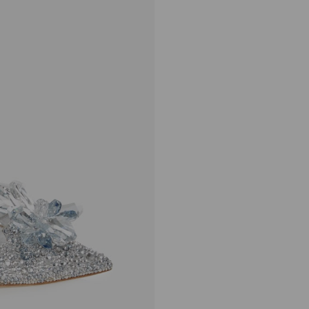
アリュール
定
¥687,500
価