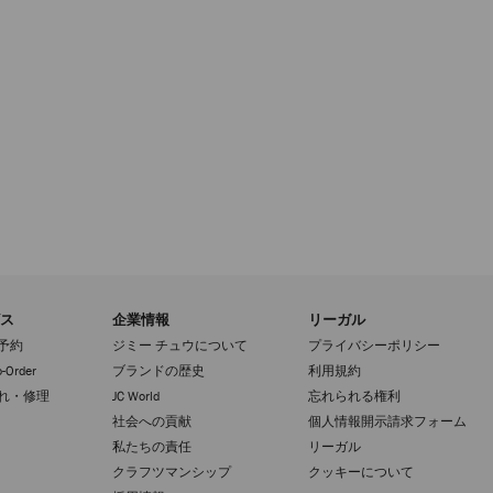
ス
企業情報
リーガル
予約
ジミー チュウについて
プライバシーポリシー
-Order
ブランドの歴史
利用規約
れ・修理
JC World
忘れられる権利
社会への貢献
個人情報開示請求フォーム
私たちの責任
リーガル
クラフツマンシップ
クッキーについて