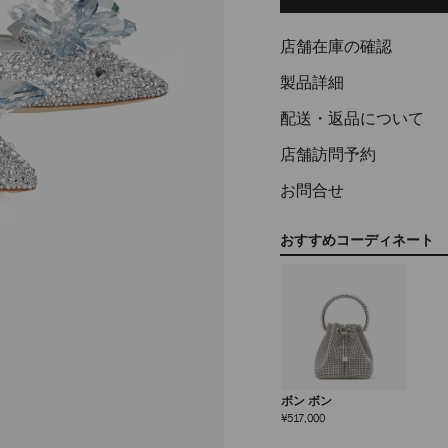
options
店舗在庫の確認
製品詳細
配送・返品について
店舗訪問予約
お問合せ
おすすめコーディネート
ボン ボン
定
¥517,000
価