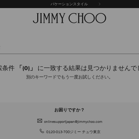
バケーションスタイル
索条件
「{0}」
に一致する結果は見つかりませんで
別のキーワードでもう一度お試しください。
お困りですか？
onlinesupportjapan@jimmychoo.com
0120-013-700
ジミー チュウ東京