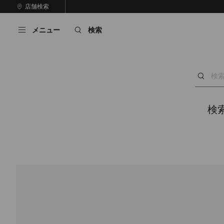
コ
店舗検索
前
ン
自
の
テ
動
ス
メニュー
検索
ン
再
ラ
ツ
生
イ
に
を
ド
ス
止
キ
め
る
ッ
プ
検