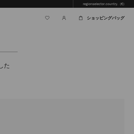
regionselector.country.
(€)
ショッピングバッグ
検
索
した