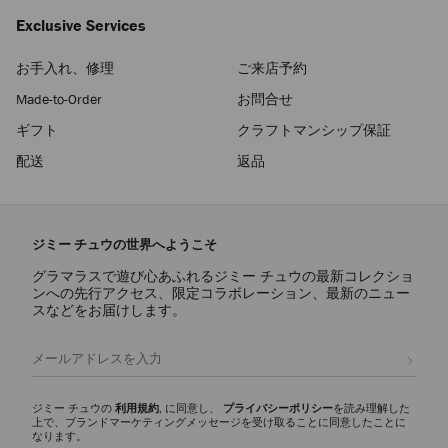
Exclusive Services
お手入れ、修理
ご来店予約
Made-to-Order
お問合せ
ギフト
クラフトマンシップ保証
配送
返品
ジミー チュウの世界へようこそ
グラマラスで遊び心あふれるジミー チュウの最新コレクショ
ンへの先行アクセス、限定コラボレーション、最新のニュー
スなどをお届けします。
登録
ジミー チュウの
利用規約
, に同意し、
プライバシーポリシー
を読み理解した
上で、ブランドマーケティングメッセージを受け取ることに同意したことに
なります。