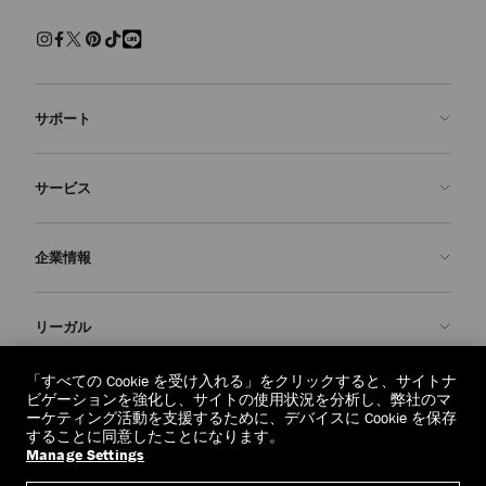
サポート
お問い合わせ
サービス
よくあるご質問
注文状況の確認
ご来店予約
企業情報
返品を申請
Made-to-Order
店舗検索
お手入れ・修理
ジミー チュウについて
リーガル
配送
保証
ブランドの歴史
交換・返品
JC World
プライバシーポリシー
「すべての Cookie を受け入れる」をクリックすると、サイトナ
regionselector.country.
(€)
ビゲーションを強化し、サイトの使用状況を分析し、弊社のマ
社会への貢献
利用規約
ーケティング活動を支援するために、デバイスに Cookie を保存
することに同意したことになります。
私たちの責任
忘れられる権利
Manage Settings
© 2026 Jimmy Choo
クラフツマンシップ
個人情報開示請求フォーム