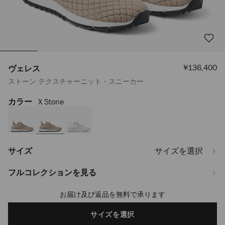
セ
¥136,400
ヴェレス
ー
ストーン テクスチャーニット・スニーカー
ル
価
格
カラー
X Stone
https://www.jimmychoo.jp/ja/%E3%83%AC%E3%83%87%E3%82%A3%
VELESITB121754.html
サイズ
サイズを選択
フルコレクションを見る
お届け及び返品を無料で承ります
Add
to
cart
サイズを選択
options