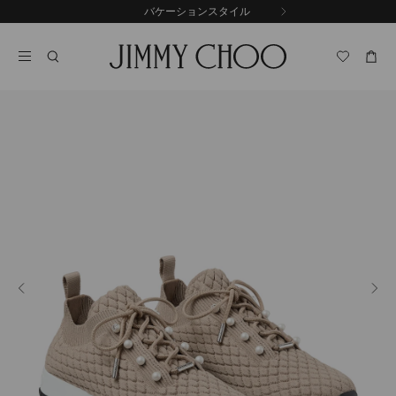
コ
バケーションスタイル
前
ン
自
の
テ
動
ス
ン
再
ラ
ツ
生
イ
に
を
ド
ス
止
キ
め
る
ッ
プ