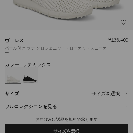
セ
¥136,400
ヴェレス
ー
パール付き ラテ クロシェニット・ローカットスニーカ
ル
ー
価
格
カラー
ラテミックス
https://www.jimmychoo.jp/ja/%E3%83%AC%E3%83%87%E3%82%A3%
VELESPBT0C9793.html
サイズ
サイズを選択
フルコレクションを見る
お届け及び返品を無料で承ります
Add
to
cart
サイズを選択