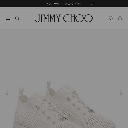
コ
バケーションスタイル
前
ン
自
の
テ
動
ス
ン
再
ラ
ツ
生
イ
に
を
ド
ス
止
キ
め
る
ッ
プ