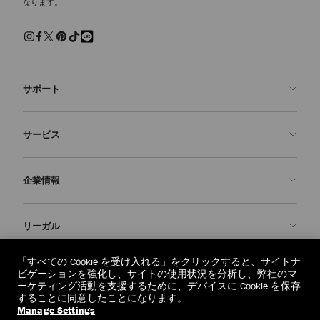
なります。
サポート
お問い合わせ
サービス
よくあるご質問
注文状況の確認
ご来店予約
企業情報
返品を申請
Made-to-Order
店舗検索
お手入れ・修理
ジミー チュウについて
リーガル
配送
保証
ブランドの歴史
交換・返品
JC World
プライバシーポリシー
「すべての Cookie を受け入れる」をクリックすると、サイトナ
regionselector.country.
(€)
ビゲーションを強化し、サイトの使用状況を分析し、弊社のマ
社会への貢献
利用規約
ーケティング活動を支援するために、デバイスに Cookie を保存
することに同意したことになります。
私たちの責任
忘れられる権利
Manage Settings