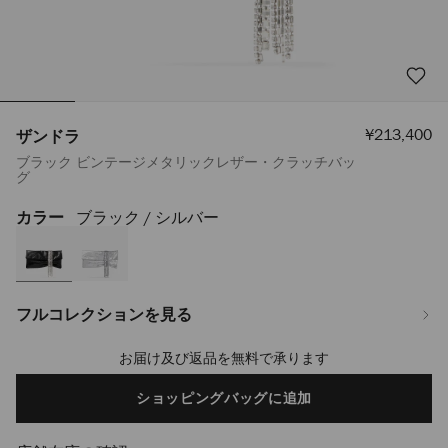
セ
¥213,400
ザンドラ
ー
ブラック ビンテージメタリックレザー・クラッチバッ
ル
グ
価
格
カラー
ブラック / シルバー
https://www.jimmychoo.jp/ja/%E3%83%AC%E3%83%87%E3%82%A3%
J000174230001.html
フルコレクションを見る
お届け及び返品を無料で承ります
Add
to
cart
ショッピングバッグに追加
options