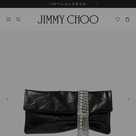
コ
バケーションスタイル
前
ン
自
の
テ
動
ス
ン
再
ラ
ツ
生
イ
に
を
ド
ス
止
キ
め
る
ッ
プ