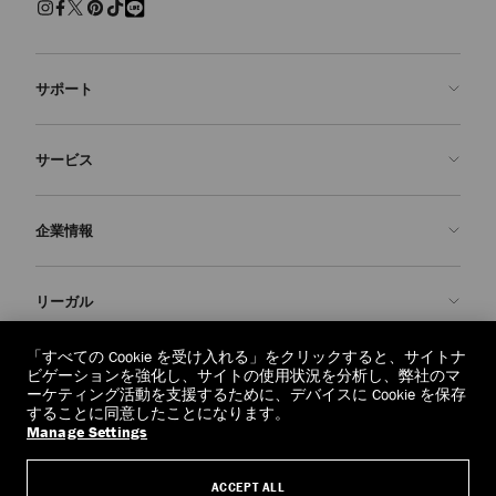
サポート
お問い合わせ
サービス
よくあるご質問
注文状況の確認
ご来店予約
企業情報
返品を申請
Made-to-Order
店舗検索
お手入れ・修理
ジミー チュウについて
リーガル
配送
保証
ブランドの歴史
交換・返品
JC World
プライバシーポリシー
「すべての Cookie を受け入れる」をクリックすると、サイトナ
regionselector.country.
(€)
ビゲーションを強化し、サイトの使用状況を分析し、弊社のマ
社会への貢献
利用規約
ーケティング活動を支援するために、デバイスに Cookie を保存
することに同意したことになります。
私たちの責任
忘れられる権利
Manage Settings
© 2026 Jimmy Choo
クラフツマンシップ
個人情報開示請求フォーム
ACCEPT ALL
採用情報
リーガル