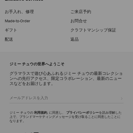
お手入れ、修理
ご来店予約
Made-to-Order
お問合せ
ギフト
クラフトマンシップ保証
配送
返品
ジミー チュウの世界へようこそ
グラマラスで遊び心あふれるジミー チュウの最新コレクショ
ンへの先行アクセス、限定コラボレーション、最新のニュー
スなどをお届けします。
登録
ジミー チュウの
利用規約
, に同意し、
プライバシーポリシー
を読み理解した
上で、ブランドマーケティングメッセージを受け取ることに同意したことに
なります。