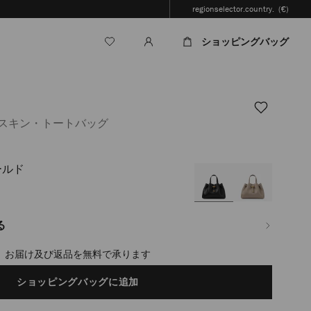
regionselector.country.
(€)
ショッピングバッグ
フスキン・トートバッグ
ールド
jp/ja/%E3%83%AC%E3%83%87%E3%82%A3%E3%83%BC%E3%82%B9/%E3%83
%83%88-
る
timated in 2-4 working days based on your location
ショッピングバッグに追加