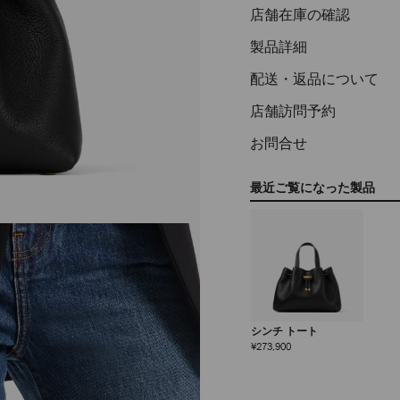
店舗在庫の確認
製品詳細
配送・返品について
店舗訪問予約
お問合せ
最近ご覧になった製品
シンチ トート
定
¥273,900
価