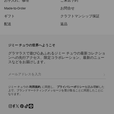
お手入れ、修理
ご来店予約
Made-to-Order
お問合せ
ギフト
クラフトマンシップ保証
配送
返品
ジミー チュウの世界へようこそ
グラマラスで遊び心あふれるジミー チュウの最新コレクショ
ンへの先行アクセス、限定コラボレーション、最新のニュー
スなどをお届けします。
登録
ジミー チュウの
利用規約
, に同意し、
プライバシーポリシー
を読み理解した
上で、ブランドマーケティングメッセージを受け取ることに同意したことに
なります。