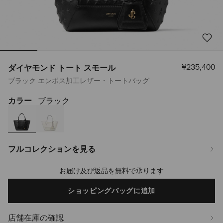
セ
¥235,400
ダイヤモンド トート スモール
ー
ブラック エンボス加工レザー・トートバッグ
ル
価
格
カラー
ブラック
https://www.jimmychoo.jp/ja/%E3%83%AC%E3%83%87%E3%82%A3
%E3%83%88%E3%83%BC%E3%83%88-
%E3%82%B9%E3%83%A2%E3%83%BC%E3%83%AB-
J000170720001.html
フルコレクションを見る
お届け及び返品を無料で承ります
Add
to
cart
ショッピングバッグに追加
options
店舗在庫の確認