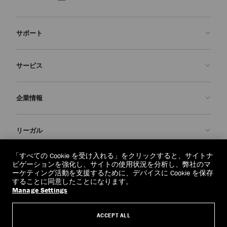
サポート
お問い合わせ
サービス
よくあるご質問
注文状況の確認
ご来店予約
企業情報
返品を申請
Made-to-Order
店舗検索
お手入れ・修理
ジミー チュウについて
リーガル
配送
保証
ブランドの歴史
交換・返品
JC World
プライバシーポリシー
「すべての Cookie を受け入れる」をクリックすると、サイトナ
regionselector.country.
(€)
ビゲーションを強化し、サイトの使用状況を分析し、弊社のマ
社会への貢献
利用規約
ーケティング活動を支援するために、デバイスに Cookie を保存
することに同意したことになります。
私たちの責任
忘れられる権利
Manage Settings
© 2026 Jimmy Choo
クラフツマンシップ
個人情報開示請求フォーム
ACCEPT ALL
採用情報
リーガル