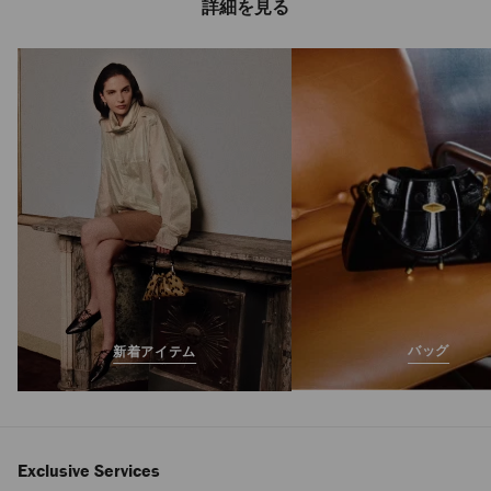
詳細を見る
ダイヤモンド トー
ト スモール
定
¥235,400
価
バッグ
新着アイテム
Exclusive Services