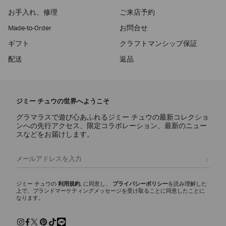
お手入れ、修理
ご来店予約
Made-to-Order
お問合せ
ギフト
クラフトマンシップ保証
配送
返品
ジミー チュウの世界へようこそ
グラマラスで遊び心あふれるジミー チュウの最新コレクショ
ンへの先行アクセス、限定コラボレーション、最新のニュー
スなどをお届けします。
登録
ジミー チュウの
利用規約
, に同意し、
プライバシーポリシー
を読み理解した
上で、ブランドマーケティングメッセージを受け取ることに同意したことに
なります。