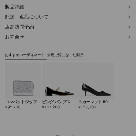
製品詳細
配送・返品について
店舗訪問予約
お問合せ
おすすめコーディネート
最近ご覧になった製品
コンパクトジップ
ビング パンプス フ
スカーレット 50
ウォレット
ラット
定
定
定
¥95,700
¥167,200
¥157,300
価
価
価