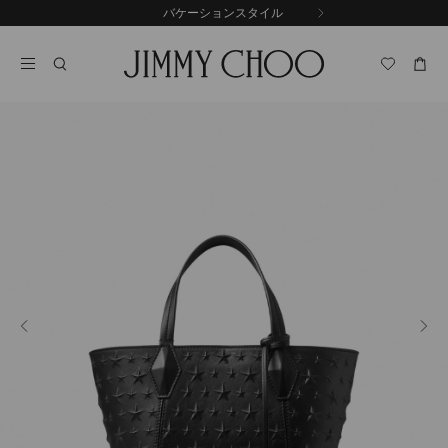
コ
バケーションスタイル
前
ン
自
の
テ
動
ス
ン
再
ラ
ツ
生
イ
に
を
ド
ス
止
キ
め
る
ッ
プ