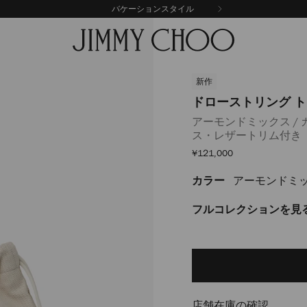
バケーションスタイル
新作
ドローストリング ト
アーモンドミックス / 
ス・レザートリム付き
セ
¥121,000
ー
ル
カラー
アーモンドミッ
https://www.jimmychoo
価
格
%E3%83%88%E3%83%BC%E3
%E3%83%9F%E3%83%87%E3
フルコレクションを見
J000182899001.html
Delivery es
Add
to
cart
options
店舗在庫の確認