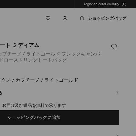
regionselector.country.
(€)
ショッピングバッグ
ート ミディアム
カプチーノ / ライトゴールド フレックキャンバ
 ドローストリングトートバッグ
クス / カプチーノ / ライトゴールド
.jp/ja/%E3%83%AC%E3%83%87%E3%82%A3%E3%83%BC%E3%82%B9/%E3%8
%83%88-
%82%A3%E3%82%A2%E3%83%A0-
る
timated in 2-4 working days based on your location
ショッピングバッグに追加