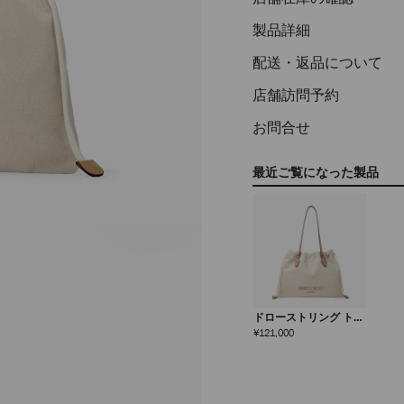
製品詳細
配送・返品について
店舗訪問予約
お問合せ
最近ご覧になった製品
ドローストリング トー
ト ミディアム
定
¥121,000
価