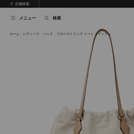
コ
店舗検索
前
ン
自
の
テ
動
ス
メニュー
検索
ン
再
ラ
ツ
生
イ
に
を
ド
ホーム
レディース
バッグ
ドローストリング トート ミディアム
ス
止
キ
め
る
ッ
プ