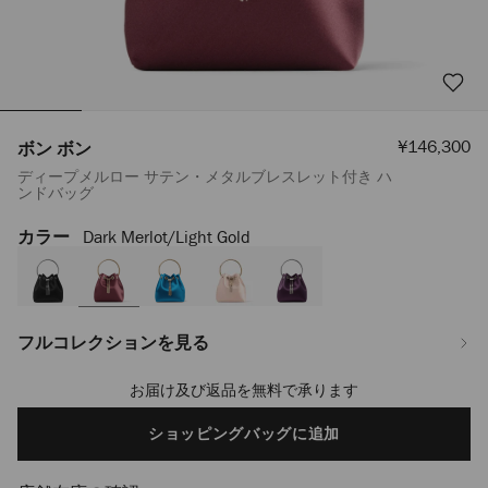
セ
¥146,300
ボン ボン
ー
ディープメルロー サテン・メタルブレスレット付き ハ
ル
ンドバッグ
価
格
カラー
Dark Merlot/light Gold
https://www.jimmychoo.jp/ja/%E3%83%AC%E3%83%87%E3%82%A3%
%E3%83%9C%E3%83%B3-
J000178931001.html
フルコレクションを見る
お届け及び返品を無料で承ります
Add
to
cart
ショッピングバッグに追加
options