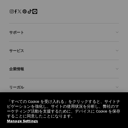
サポート
お問い合わせ
サービス
よくあるご質問
注文状況の確認
ご来店予約
企業情報
返品を申請
Made-to-Order
店舗検索
お手入れ・修理
ジミー チュウについて
リーガル
配送
保証
ブランドの歴史
交換・返品
JC World
プライバシーポリシー
「すべての Cookie を受け入れる」をクリックすると、サイトナ
regionselector.country.
(€)
ビゲーションを強化し、サイトの使用状況を分析し、弊社のマ
社会への貢献
利用規約
ーケティング活動を支援するために、デバイスに Cookie を保存
することに同意したことになります。
私たちの責任
忘れられる権利
Manage Settings
© 2026 Jimmy Choo
クラフツマンシップ
個人情報開示請求フォーム