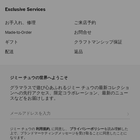
Exclusive Services
お手入れ、修理
ご来店予約
Made-to-Order
お問合せ
ギフト
クラフトマンシップ保証
配送
返品
ジミー チュウの世界へようこそ
グラマラスで遊び心あふれるジミー チュウの最新コレクショ
ンへの先行アクセス、限定コラボレーション、最新のニュー
スなどをお届けします。
登録
ジミー チュウの
利用規約
, に同意し、
プライバシーポリシー
を読み理解した
上で、ブランドマーケティングメッセージを受け取ることに同意したことに
なります。