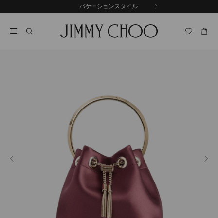
コ
バケーションスタイル
前
ン
自
の
テ
動
ス
ン
再
ラ
ツ
生
イ
に
を
ド
ス
止
キ
め
る
ッ
プ