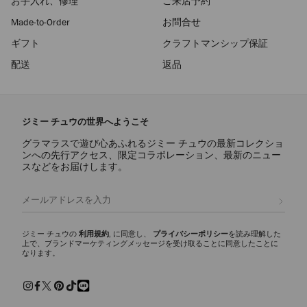
お手入れ、修理
ご来店予約
Made-to-Order
お問合せ
ギフト
クラフトマンシップ保証
配送
返品
ジミー チュウの世界へようこそ
グラマラスで遊び心あふれるジミー チュウの最新コレクショ
ンへの先行アクセス、限定コラボレーション、最新のニュー
スなどをお届けします。
登録
ジミー チュウの
利用規約
, に同意し、
プライバシーポリシー
を読み理解した
上で、ブランドマーケティングメッセージを受け取ることに同意したことに
なります。