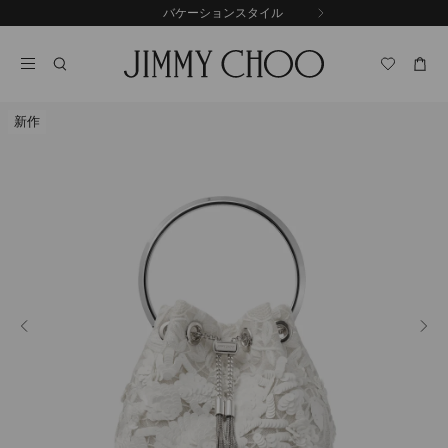
コ
バケーションスタイル
前
ン
自
の
テ
動
ス
ン
再
ラ
ツ
生
イ
に
を
ド
新作
ス
止
キ
め
る
ッ
プ