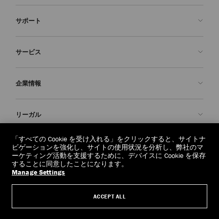
サポート
お問い合わせ
サービス
よくあるご質問
注文状況の確認
ご来店予約
企業情報
返品を申請
Made-to-Order
店舗検索
お手入れ・修理
ジミー チュウについて
リーガル
配送
保証
ブランドの歴史
交換・返品
JC World
プライバシーポリシー
「すべての Cookie を受け入れる」をクリックすると、サイトナ
regionselector.country.
(€)
ビゲーションを強化し、サイトの使用状況を分析し、弊社のマ
社会への貢献
利用規約
ーケティング活動を支援するために、デバイスに Cookie を保存
することに同意したことになります。
私たちの責任
忘れられる権利
Manage Settings
© 2026 Jimmy Choo
クラフツマンシップ
個人情報開示請求フォーム
ACCEPT ALL
採用情報
リーガル
クッキーについて