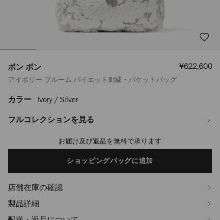
セ
¥622,600
ボン ボン
ー
アイボリー ブルーム パイエット刺繍・バケットバッグ
ル
価
格
カラー
Ivory / Silver
https://www.jimmychoo.jp/ja/%E3%83%AC%E3%83%87%E3%82%A3%
%E3%83%9C%E3%83%B3-
J000182057001.html
フルコレクションを見る
お届け及び返品を無料で承ります
Add
to
cart
ショッピングバッグに追加
options
店舗在庫の確認
製品詳細
配送・返品について