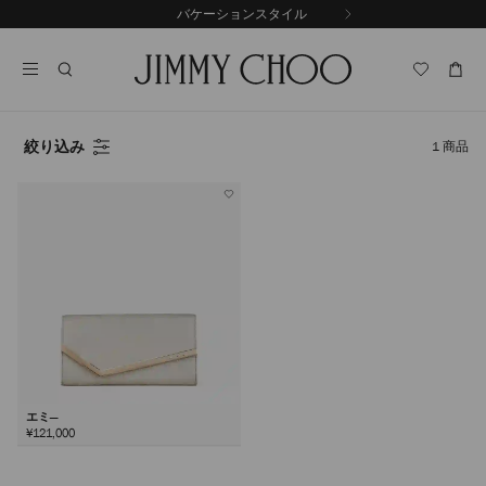
コ
バケーションスタイル
前
ン
自
の
テ
動
ス
ン
再
ラ
ツ
生
イ
に
を
ド
ス
止
絞り込み
1
商品
キ
め
る
ッ
プ
エミ―
¥121,000