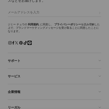
スなどをお届けします。
Jimmy Choo noir kei
ninomiya クリスタ
定
¥222,200
価
ル ハーネス
登録
ジミー チュウの
利用規約
, に同意し、
プライバシーポリシー
を読み理解した
上で、ブランドマーケティングメッセージを受け取ることに同意したことに
なります。
サポート
お問い合わせ
サービス
よくあるご質問
注文状況の確認
ご来店予約
企業情報
返品を申請
Made-to-Order
店舗検索
お手入れ・修理
ジミー チュウについて
リーガル