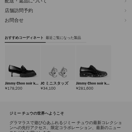
配送・返品について
店舗訪問予約
お問合せ
おすすめコーディネート
最近ご覧になった製品
Jimmy Choo noir kei
JC ミニスタッズ
Jimmy Choo noir kei
ninomiya マキシ ロ
ninomiya スター シ
定
定
定
¥178,200
¥34,100
¥281,600
価
価
価
ーファー
ューズ
ジミー チュウの世界へようこそ
グラマラスで遊び心あふれるジミー チュウの最新コレクショ
ンへの先行アクセス、限定コラボレーション、最新のニュー