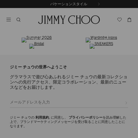
コ
バケーションスタイル
前
ン
自
の
テ
動
ス
ン
再
ラ
ツ
生
イ
に
を
サマーコレクション
ワードローブ アイコン
ド
ス
止
ブライダル
スニーカー
キ
め
る
ッ
プ
ジミー チュウの世界へようこそ
グラマラスで遊び心あふれるジミー チュウの最新コレクショ
ンへの先行アクセス、限定コラボレーション、最新のニュー
スなどをお届けします。
登録
ジミー チュウの
利用規約
, に同意し、
プライバシーポリシー
を読み理解した
上で、ブランドマーケティングメッセージを受け取ることに同意したことに
なります。