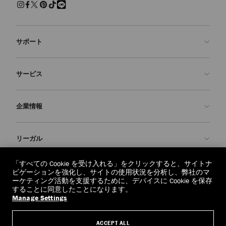
サポート
お問い合わせ
サービス
よくあるご質問
注文状況の確認
ご来店予約
企業情報
返品を申請
Made-to-Order
店舗検索
お手入れ・修理
ジミー チュウについて
リーガル
配送
保証
ブランドの歴史
交換・返品
JC World
プライバシーポリシー
「すべての Cookie を受け入れる」をクリックすると、サイトナ
regionselector.country.
(€)
ビゲーションを強化し、サイトの使用状況を分析し、弊社のマ
社会への貢献
利用規約
ーケティング活動を支援するために、デバイスに Cookie を保存
することに同意したことになります。
私たちの責任
忘れられる権利
Manage Settings
© 2026 Jimmy Choo
クラフツマンシップ
個人情報開示請求フォーム
ACCEPT ALL
採用情報
リーガル