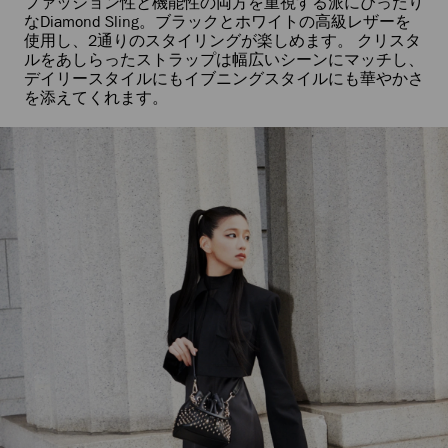
ファッション性と機能性の両方を重視する派にぴったり
め
なDiamond Sling。ブラックとホワイトの高級レザーを
る
使用し、2通りのスタイリングが楽しめます。 クリスタ
ルをあしらったストラップは幅広いシーンにマッチし、
デイリースタイルにもイブニングスタイルにも華やかさ
を添えてくれます。