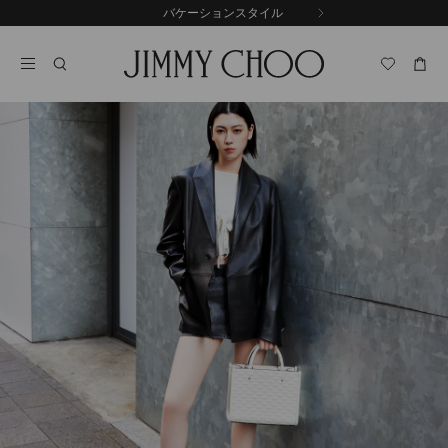
コ
バケーションスタイル
前
ン
自
の
テ
動
ス
ン
再
ラ
ツ
生
イ
に
を
ド
ス
止
キ
め
る
ッ
プ