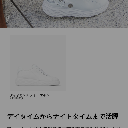
ダイヤモンド ライト マキシ
定
¥118,800
価
自
動
再
デイタイムからナイトタイムまで活躍
生
を
止