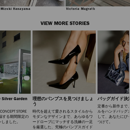
Victoria Magrath
Mizuki Hanayama
VIEW MORE STORIES
Silver Garden
理想のパンプスを見つけましょ
バッグガイド決
う
定番から新作まで
 CONCEPT STORE
時代を超えて愛されるスタイルから
ルをハンドバッグ
福する期間限定の
モダンなデザインまで、あらゆるワ
して、あなたにぴ
ンしました。
ードローブにマッチする洗練の一足
つけて。
を厳選した、究極のパンプスガイド