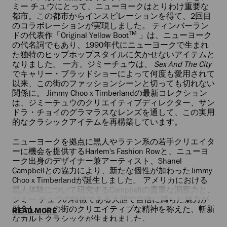
ミー チュウにとって、ニューヨークはとりわけ重要な
都市。この都市からインスピレーションを得て、2回目
のコラボレーションが実現しました。 ティンバーラン
TM
ドの代表作「Original Yellow Boot
」は、ニューヨーク
の代名詞でもあり、1990年代にニューヨークで生まれ
た独特のヒップホップスタイルに欠かせないアイテムと
なりました。 一方、ジミーチュウは、
Sex And The City
でキャリー・ブラッドショーによって何度も愛用されて
以来、この街のファッションシーンと切っても切れない
関係に。 Jimmy Choo x Timberlandの最新コレクション
は、ジミーチュウのクリエイティブディレクター、サン
ドラ・チョイのグラマラスなレンズを通して、この実用
的なクラシックアイテムを再構築しています。
ニューヨークを拠点に黒人やラテン系の若手クリエイタ
ーに機会を提供するHarlem's Fashion Rowと、ニューヨ
ーク出身のデザイナー兼アーティスト、Shanel
Campbellとの協力により、新たな個性が加わったJimmy
Choo x Timberlandが誕生しました。 アメリカにおける
黒人体験について研究するCampbellの貴重な洞察力と、
ジミー チュウの特徴である大胆で自信に満ちた魅力が
融合し、この街のクリエイティブな精神を称えた、斬新
READ MORE
なカルトクラシックが生まれました。