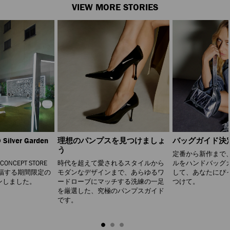
VIEW MORE STORIES
Silver Garden
理想のパンプスを見つけましょ
バッグガイド決
う
定番から新作まで
 CONCEPT STORE
時代を超えて愛されるスタイルから
ルをハンドバッグ
福する期間限定の
モダンなデザインまで、あらゆるワ
して、あなたにぴ
ンしました。
ードローブにマッチする洗練の一足
つけて。
を厳選した、究極のパンプスガイド
です。