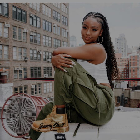
以下の動画では、Campbellが大好きな2つのブランドと
仕事をしたときの様子や、他の女性クリエイティブ・デ
ィレクターとコラボレーションすることがいかに刺激的
だったか、そして究極のインスピレーションについて説
明しています。
透明ソールのホットピンクベルベットブーツ、落書きか
らインスピレーションを得たジミーチュウのロゴスクリ
プトをあしらったクラシックヌバックブーツ２足、スワ
ロフスキークリスタルが輝くカフス、デュアルスタイリ
ング機能付きのサイハイブラックレザーハーネスブー
ツ、そしてなんといっても、スワロフスキークリスタル
で全体を覆ったティンバーランドを代表する6インチブ
ーツのヒールバージョンなど、メンズとレディスの７ス
タイルで構成されています。