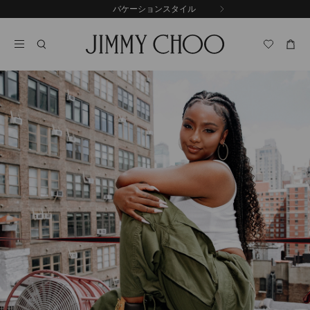
コ
バケーションスタイル
前
ン
自
の
テ
動
ス
ン
再
ラ
ツ
生
イ
に
を
ド
ス
止
キ
め
る
ッ
プ