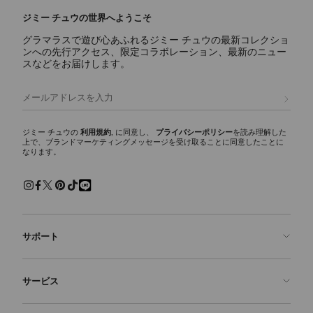
ジミー チュウの世界へようこそ
グラマラスで遊び心あふれるジミー チュウの最新コレクショ
ンへの先行アクセス、限定コラボレーション、最新のニュー
スなどをお届けします。
ラブ 65
定
¥129,800
価
登録
ジミー チュウの
利用規約
, に同意し、
プライバシーポリシー
を読み理解した
上で、ブランドマーケティングメッセージを受け取ることに同意したことに
なります。
サポート
お問い合わせ
サービス
よくあるご質問
注文状況の確認
ご来店予約