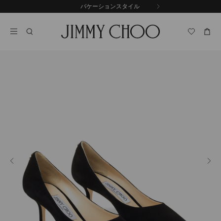
コ
バケーションスタイル
前
ン
自
の
テ
動
ス
ン
再
ラ
ツ
生
イ
に
を
ド
ス
止
キ
め
る
ッ
プ