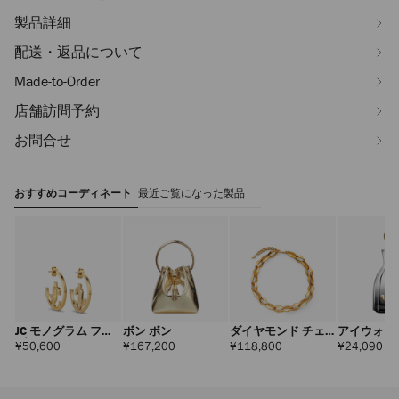
製品詳細
配送・返品について
Made-to-Order
店舗訪問予約
お問合せ
おすすめコーディネート
最近ご覧になった製品
JC モノグラム フー
ボン ボン
ダイヤモンド チェ
アイウォン
プ
ーン ネックレス
フォーエバ
定
定
定
定
¥50,600
¥167,200
¥118,800
¥24,090
価
価
価
価
ドパルファ
100ml