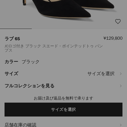
セ
¥129,800
ラブ 65
ー
JCロゴ付き ブラック スエード・ポインテッドトゥ パン
ル
プス
価
格
カラー
ブラック
https://www.jimmychoo.jp/ja/%E3%83%AC%E3%83%87%E3%82%A3
65-
LOVE65BWJ010003.html
サイズ
サイズを選択
フルコレクションを見る
お届け及び返品を無料で承ります
Add
to
cart
サイズを選択
options
店舗在庫の確認