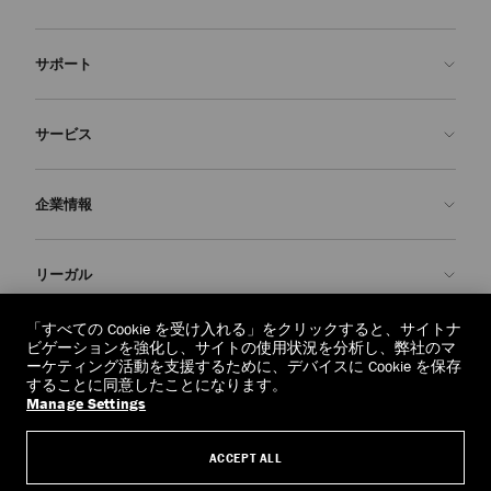
サポート
お問い合わせ
サービス
よくあるご質問
注文状況の確認
ご来店予約
企業情報
返品を申請
Made-to-Order
店舗検索
お手入れ・修理
ジミー チュウについて
リーガル
配送
保証
ブランドの歴史
交換・返品
JC World
プライバシーポリシー
「すべての Cookie を受け入れる」をクリックすると、サイトナ
regionselector.country.
(€)
ビゲーションを強化し、サイトの使用状況を分析し、弊社のマ
社会への貢献
利用規約
ーケティング活動を支援するために、デバイスに Cookie を保存
することに同意したことになります。
私たちの責任
忘れられる権利
Manage Settings
© 2026 Jimmy Choo
クラフツマンシップ
個人情報開示請求フォーム
ACCEPT ALL
採用情報
リーガル