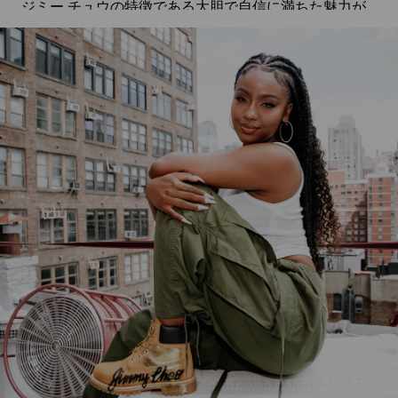
ジミー チュウの特徴である大胆で自信に満ちた魅力が
融合し、この街のクリエイティブな精神を称えた、斬新
なカルトクラシックが生まれました。
以下の動画では、Campbellが大好きな2つのブランドと
仕事をしたときの様子や、他の女性クリエイティブ・デ
ィレクターとコラボレーションすることがいかに刺激的
だったか、そして究極のインスピレーションについて説
明しています。
透明ソールのホットピンクベルベットブーツ、落書きか
らインスピレーションを得たジミーチュウのロゴスクリ
プトをあしらったクラシックヌバックブーツ２足、スワ
ロフスキークリスタルが輝くカフス、デュアルスタイリ
ング機能付きのサイハイブラックレザーハーネスブー
ツ、そしてなんといっても、スワロフスキークリスタル
で全体を覆ったティンバーランドを代表する6インチブ
ーツのヒールバージョンなど、メンズとレディスの７ス
タイルで構成されています。