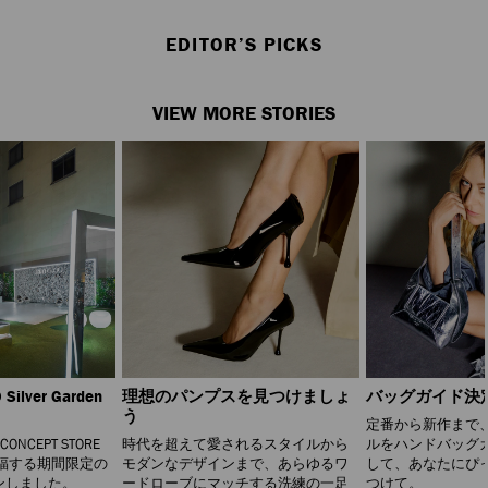
EDITOR’S PICKS
VIEW MORE STORIES
Silver Garden
理想のパンプスを見つけましょ
バッグガイド決
う
定番から新作まで
 CONCEPT STORE
時代を超えて愛されるスタイルから
ルをハンドバッグ
福する期間限定の
モダンなデザインまで、あらゆるワ
して、あなたにぴ
ンしました。
ードローブにマッチする洗練の一足
つけて。