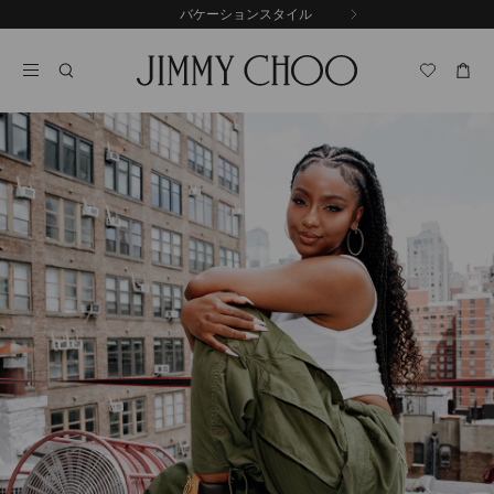
コ
バケーションスタイル
前
ン
自
の
テ
動
ス
ン
再
ラ
ツ
生
イ
に
を
ド
ス
止
キ
め
る
ッ
プ