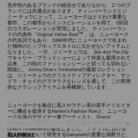
意外性のあるブランドの組合せでありながら、２つのブ
ランドには共通点があります。 ティンバーランドとジ
ミー チュウにとって、ニューヨークはとりわけ重要な
都市。この都市からインスピレーションを得て、2回目
のコラボレーションが実現しました。 ティンバーラン
TM
ドの代表作「Original Yellow Boot
」は、ニューヨーク
の代名詞でもあり、1990年代にニューヨークで生まれ
た独特のヒップホップスタイルに欠かせないアイテムと
なりました。 一方、ジミーチュウは、
Sex And The City
でキャリー・ブラッドショーによって何度も愛用されて
以来、この街のファッションシーンと切っても切れない
関係に。 Jimmy Choo x Timberlandの最新コレクション
は、ジミーチュウのクリエイティブディレクター、サン
ドラ・チョイのグラマラスなレンズを通して、この実用
的なクラシックアイテムを再構築しています。
ニューヨークを拠点に黒人やラテン系の若手クリエイタ
ーに機会を提供するHarlem's Fashion Rowと、ニューヨ
ーク出身のデザイナー兼アーティスト、Shanel
Campbellとの協力により、新たな個性が加わったJimmy
Choo x Timberlandが誕生しました。 アメリカにおける
黒人体験について研究するCampbellの貴重な洞察力と、
READ MORE