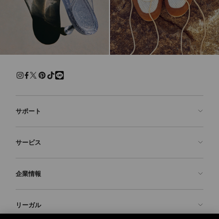
サポート
お問い合わせ
サービス
よくあるご質問
注文状況の確認
ご来店予約
企業情報
返品を申請
Made-to-Order
店舗検索
お手入れ・修理
ジミー チュウについて
リーガル
配送
保証
ブランドの歴史