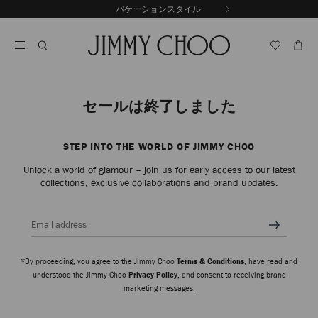
コ
バケーションスタイル
前
ン
自
の
テ
動
ス
ン
再
ラ
ツ
生
イ
に
を
ド
ス
止
キ
め
セールは終了しました
る
ッ
プ
STEP INTO THE WORLD OF JIMMY CHOO
Unlock a world of glamour – join us for early access to our latest
collections, exclusive collaborations and brand updates.
Email address
*By proceeding, you agree to the Jimmy Choo
Terms & Conditions
, have read and
understood the Jimmy Choo
Privacy Policy
, and consent to receiving brand
marketing messages.