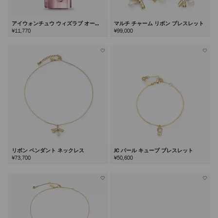
アイウォンチュウ ウィズラブ オード
マルチ チャーム リボン ブレスレット
パルファム40ml
¥11,770
¥99,000
リボン ペンダント ネックレス
JC パール キューブ ブレスレット
¥73,700
¥50,600