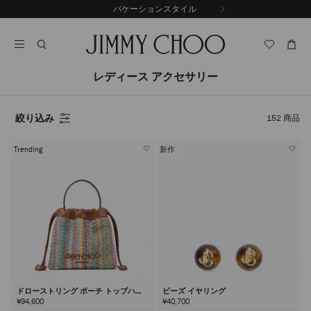
コ
バケーションスタイル
前
ン
自
の
テ
動
ス
ン
再
ラ
ツ
生
イ
に
を
レディース アクセサリー
ド
ス
止
キ
め
る
ッ
絞り込み
152
商品
プ
Trending
新作
ドローストリング ポーチ トップハン
ビーズ イヤリング
ドル
¥94,600
¥40,700