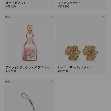
オーリ ピアス S
マイクロ クラウド
¥68,200
¥273,900
新作
アイウォンチュウ ウィズ ラブ オード
レース コサージュ スタッズ
パルファム60ml
¥18,260
¥90,200
新作