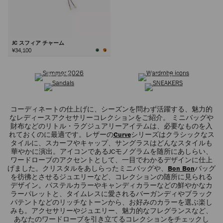
JC スフィア チャーム
¥34,100
サマーコレクション
ワードローブ アイコン
次
サンダル
スニーカー
コーディネートの仕上げに、シーズンを問わず活躍する、魅力的
なレディースアクセサリーコレクションをご紹介。 ミニバッグや
財布などのリトル・ラグジュアリーアイテムは、必要なものを入
れておくのに最適です。レザーの
Curve
シリーズはクラシックなス
タイルに、スカーフやキャップ、サングラスはどんなスタイルも
華やかに演出。アイコンであるJCモノグラムを随所にあしらい、
ワードローブのアクセントとして、一目でわかるデザインに仕上
げました。クリスタルをあしらったミニバッグや、
Bon Bon
バッグ
を彷彿とさせるジュエリーなど、コレクションの随所に見られる
デザイン。パステルカラーやキャンディカラーなどの鮮やかなカ
ラーパレットと、タイムレスに愛されるバーガンディやブラック
パテントなどのリッチなトーンから、お好みのカラーを選ぶ楽し
みも。アクセサリーやジュエリー、魅力的なフレグランスなど、
あなたのワードローブを引き立てるコレクションをチェックし