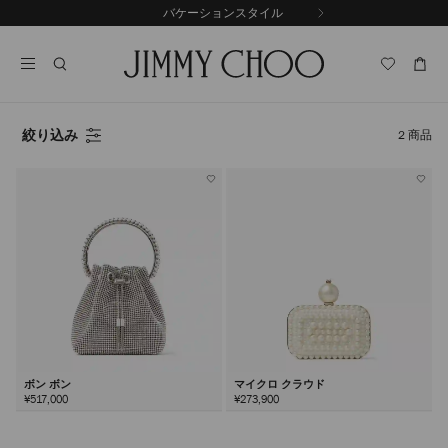
コ
バケーションスタイル
前
ン
自
の
テ
動
ス
ン
再
ラ
ツ
生
イ
に
を
ド
ス
止
絞り込み
2
商品
キ
め
る
ッ
プ
ボン ボン
マイクロ クラウド
¥517,000
¥273,900