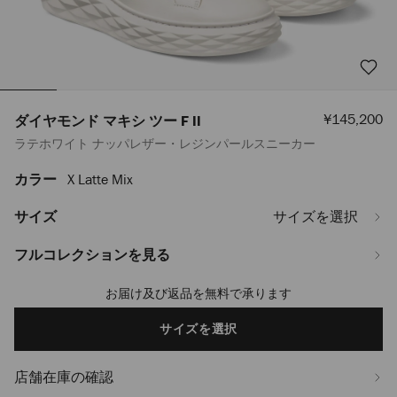
セ
¥145,200
ダイヤモンド マキシ ツー F II
ー
ラテホワイト ナッパレザー・レジンパールスニーカー
ル
価
格
カラー
X Latte Mix
https://www.jimmychoo.jp/ja/%E3%83%AC%E3%83%87%E3%82%A3
%E3%83%9E%E3%82%AD%E3%82%B7-
%E3%83%84%E3%83%BC-
サイズ
サイズを選択
-
f-
フルコレクションを見る
ii-
DIAMONDMAXIFIINVK0C9734.html
お届け及び返品を無料で承ります
Add
to
cart
サイズを選択
options
店舗在庫の確認