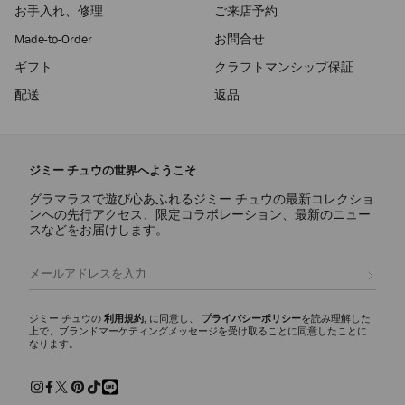
お手入れ、修理
ご来店予約
Made-to-Order
お問合せ
ギフト
クラフトマンシップ保証
配送
返品
ジミー チュウの世界へようこそ
グラマラスで遊び心あふれるジミー チュウの最新コレクショ
ンへの先行アクセス、限定コラボレーション、最新のニュー
スなどをお届けします。
登録
ジミー チュウの
利用規約
, に同意し、
プライバシーポリシー
を読み理解した
上で、ブランドマーケティングメッセージを受け取ることに同意したことに
なります。