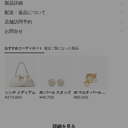
製品詳細
配送・返品について
店舗訪問予約
お問合せ
おすすめコーディネート
最近ご覧になった製品
シンチ ミディアム
JC パール スタッズ
JC マルチ パール リ
ング
定
定
定
¥273,900
¥40,700
¥60,500
価
価
価
詳細を見る