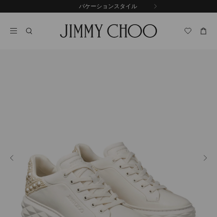
コ
バケーションスタイル
前
ン
自
の
テ
動
ス
ン
再
ラ
ツ
生
イ
に
を
ド
ス
止
キ
め
る
ッ
プ