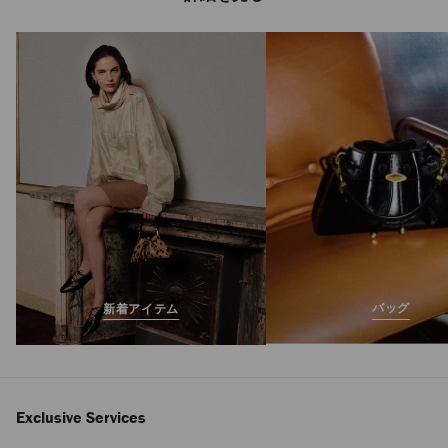
ダイヤモンド マキ
シ ツー F II
定
¥145,200
価
バッグ
新着アイテム
Exclusive Services