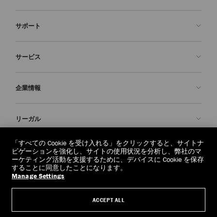
サポート
お問い合わせ
サービス
よくあるご質問
注文状況の確認
ご来店予約
企業情報
返品を申請
Made-to-Order
店舗検索
お手入れ・修理
ジミー チュウについて
リーガル
配送
保証
ブランドの歴史
交換・返品
JC World
プライバシーポリシー
「すべての Cookie を受け入れる」をクリックすると、サイトナ
regionselector.country.
(€)
ビゲーションを強化し、サイトの使用状況を分析し、弊社のマ
社会への貢献
利用規約
ーケティング活動を支援するために、デバイスに Cookie を保存
することに同意したことになります。
私たちの責任
忘れられる権利
Manage Settings
© 2026 Jimmy Choo
クラフツマンシップ
個人情報開示請求フォーム
ACCEPT ALL
採用情報
リーガル