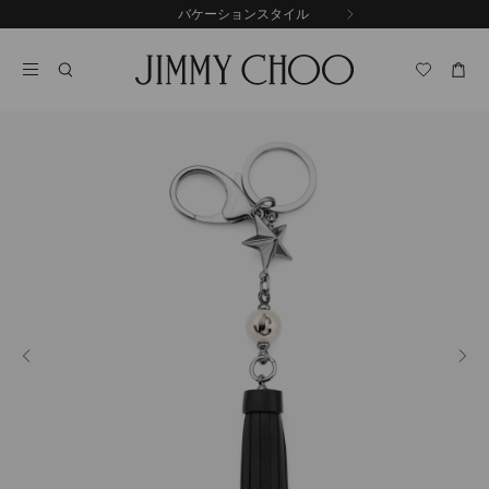
コ
バケーションスタイル
前
ン
自
の
テ
動
ス
ン
再
ラ
ツ
生
イ
に
を
ド
ス
止
キ
め
る
ッ
プ