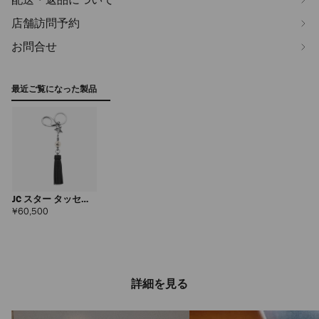
店舗訪問予約
お問合せ
最近ご覧になった製品
JC スター タッセル
チャーム メンズ
定
¥60,500
価
詳細を見る