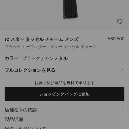
セ
¥60,500
JC スター タッセル チャーム メンズ
ー
ブラック カーフレザー・スター タッセル チャーム
ル
価
格
カラー
ブラック / ガンメタル
https://www.jimmychoo.jp/ja/%E3%83%A1%E3%83%B3%E3%82%BA/%E
%E3%82%B9%E3%82%BF%E3%83%BC-
%E3%82%BF%E3%83%83%E3%82%BB%E3%83%AB-
フルコレクションを見る
%E3%83%81%E3%83%A3%E3%83%BC%E3%83%A0-
%E3%83%A1%E3%83%B3%E3%82%BA-
お届け及び返品を無料で承ります
Add
J000177708001.html
to
cart
ショッピングバッグに追加
options
店舗在庫の確認
製品詳細
配送・返品について