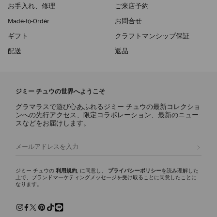
お手入れ、修理
ご来店予約
Made-to-Order
お問合せ
ギフト
クラフトマンシップ保証
配送
返品
ジミー チュウの世界へようこそ
グラマラスで遊び心あふれるジミー チュウの最新コレクショ
ンへの先行アクセス、限定コラボレーション、最新のニュー
スなどをお届けします。
登録
ジミー チュウの
利用規約
, に同意し、
プライバシーポリシー
を読み理解した
上で、ブランドマーケティングメッセージを受け取ることに同意したことに
なります。