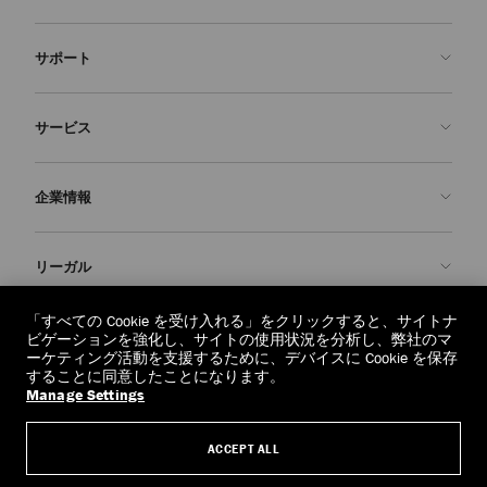
サポート
お問い合わせ
サービス
よくあるご質問
注文状況の確認
ご来店予約
企業情報
返品を申請
Made-to-Order
店舗検索
お手入れ・修理
ジミー チュウについて
リーガル
配送
保証
ブランドの歴史
交換・返品
JC World
プライバシーポリシー
「すべての Cookie を受け入れる」をクリックすると、サイトナ
regionselector.country.
(€)
ビゲーションを強化し、サイトの使用状況を分析し、弊社のマ
社会への貢献
利用規約
ーケティング活動を支援するために、デバイスに Cookie を保存
することに同意したことになります。
私たちの責任
忘れられる権利
Manage Settings
© 2026 Jimmy Choo
クラフツマンシップ
個人情報開示請求フォーム
ACCEPT ALL
採用情報
リーガル