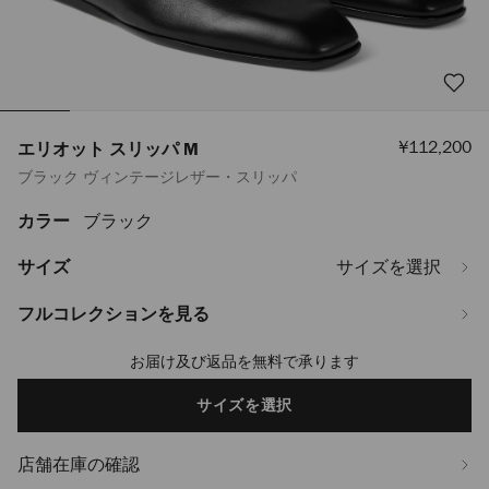
セ
¥112,200
エリオット スリッパ M
ー
ブラック ヴィンテージレザー・スリッパ
ル
価
格
カラー
ブラック
https://www.jimmychoo.jp/ja/%E3%83%A1%E3%83%B3%E3%82%BA/
%E3%82%B9%E3%83%AA%E3%83%83%E3%83%91-
m-
サイズ
サイズを選択
ELIOTSLIPPERMVIL010003.html
フルコレクションを見る
お届け及び返品を無料で承ります
Add
to
cart
サイズを選択
options
店舗在庫の確認