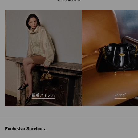
エリオット スリッ
パ M
定
¥112,200
価
バッグ
新着アイテム
Exclusive Services