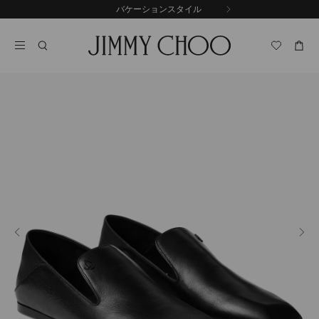
コ
バケーションスタイル
前
ン
自
の
テ
動
ス
ン
再
ラ
ツ
生
イ
に
を
ド
ス
止
キ
め
る
ッ
プ