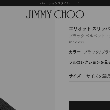
バケーションスタイル
エリオット スリッパ
ブラック ベルベット・
セ
¥112,200
ー
ル
カラー
ブラック/ブラ
https://www.jimmychoo.
価
格
%E3%82%B9%E3%83%AA%E3
m-
フルコレクションを見
ELIOTSLIPPERMZGK000074.h
サイズ
サイズを選択
Delivery es
Add
to
cart