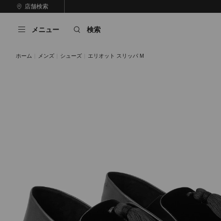
コ
店舗検索
前
ン
自
の
テ
動
ス
メニュー
検索
ン
再
ラ
ツ
生
イ
に
を
ド
ホーム
メンズ
シューズ
エリオット スリッパ M
ス
止
キ
め
る
ッ
プ