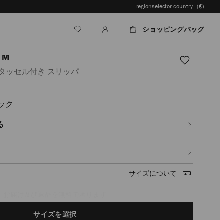
regionselector.country.
(€)
ショッピングバッグ
 M
タッセル付き スリッパ
ック
jp/ja/%E3%83%A1%E3%83%B3%E3%82%BA/%E3%82%B7%E3%83%A5%E3%83
%83%83%E3%83%91-
る
tml
サイズについて
timated in 2-4 working days based on your location
サイズを選択