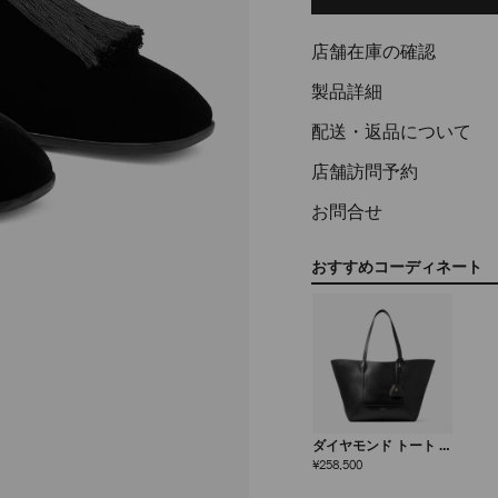
options
店舗在庫の確認
製品詳細
配送・返品について
店舗訪問予約
お問合せ
おすすめコーディネート
ダイヤモンド トート ミ
ディアム
定
¥258,500
価