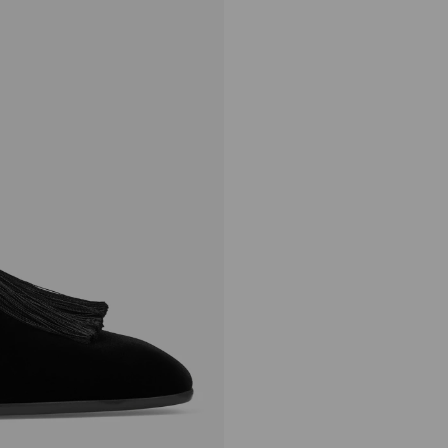
エリオット スリッパ M
定
¥112,200
価