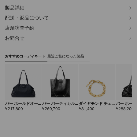
製品詳細
配送・返品について
店舗訪問予約
お問合せ
おすすめコーディネート
最近ご覧になった製品
バー ホールドオー
バー バーティカル
ダイヤモンド チェ
バー ホー
ル ラージ
トート ミディアム
ーン ブレスレット
ル ラージ
定
定
定
¥217,800
¥260,700
¥81,400
¥288,200
価
価
価