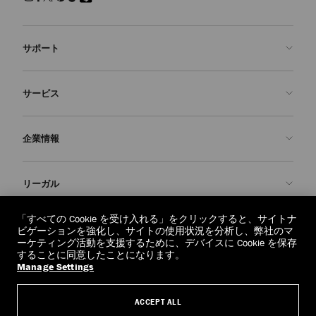
サポート
お問い合わせ
サービス
よくあるご質問
注文状況の確認
ご来店予約
企業情報
返品を申請
Made-to-Order
店舗検索
お手入れ・修理
ジミー チュウについて
リーガル
配送
保証
ブランドの歴史
交換・返品
JC World
プライバシーポリシー
「すべての Cookie を受け入れる」をクリックすると、サイトナ
regionselector.country.
(€)
ビゲーションを強化し、サイトの使用状況を分析し、弊社のマ
社会への貢献
利用規約
ーケティング活動を支援するために、デバイスに Cookie を保存
することに同意したことになります。
私たちの責任
忘れられる権利
Manage Settings
© 2026 Jimmy Choo
クラフツマンシップ
個人情報開示請求フォーム
ACCEPT ALL
採用情報
リーガル