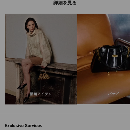
詳細を見る
ダイヤモンド フレ
ックス C メンズ
定
¥105,600
価
バッグ
新着アイテム
Exclusive Services