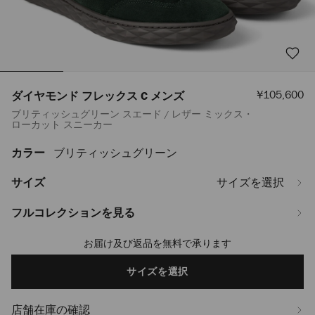
セ
¥105,600
ダイヤモンド フレックス C メンズ
ー
ブリティッシュグリーン スエード / レザー ミックス・
ル
ローカット スニーカー
価
格
カラー
ブリティッシュグリーン
https://www.jimmychoo.jp/ja/%E3%83%A1%E3%83%B3%E3%82%BA/
%E3%83%95%E3%83%AC%E3%83%83%E3%82%AF%E3%82%B9-
c-
サイズ
サイズを選択
%E3%83%A1%E3%83%B3%E3%82%BA-
DIAMONDFLEXCMULI035913.html
フルコレクションを見る
お届け及び返品を無料で承ります
Add
to
cart
サイズを選択
options
店舗在庫の確認