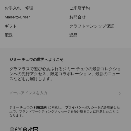
お手入れ、修理
ご来店予約
Made-to-Order
お問合せ
ギフト
クラフトマンシップ保証
配送
返品
ジミー チュウの世界へようこそ
グラマラスで遊び心あふれるジミー チュウの最新コレクショ
ンへの先行アクセス、限定コラボレーション、最新のニュー
スなどをお届けします。
登録
ジミー チュウの
利用規約
, に同意し、
プライバシーポリシー
を読み理解した
上で、ブランドマーケティングメッセージを受け取ることに同意したことに
なります。