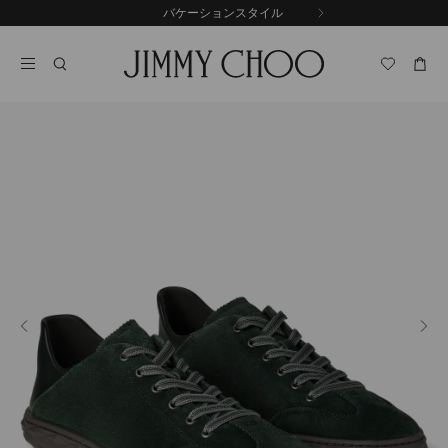
コ
バケーションスタイル
前
ン
自
の
テ
動
ス
ン
再
ラ
ツ
生
イ
に
を
ド
ス
止
キ
め
る
ッ
プ