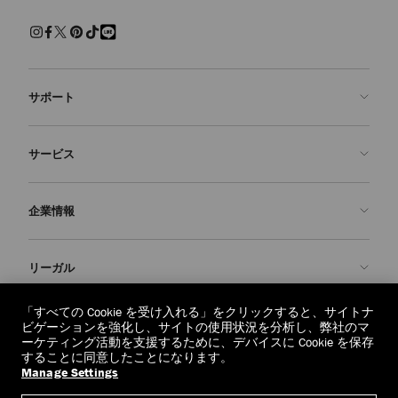
サポート
お問い合わせ
サービス
よくあるご質問
注文状況の確認
ご来店予約
企業情報
返品を申請
Made-to-Order
店舗検索
お手入れ・修理
ジミー チュウについて
リーガル
配送
保証
ブランドの歴史
交換・返品
JC World
プライバシーポリシー
「すべての Cookie を受け入れる」をクリックすると、サイトナ
regionselector.country.
(€)
ビゲーションを強化し、サイトの使用状況を分析し、弊社のマ
社会への貢献
利用規約
ーケティング活動を支援するために、デバイスに Cookie を保存
することに同意したことになります。
私たちの責任
忘れられる権利
Manage Settings
© 2026 Jimmy Choo
クラフツマンシップ
個人情報開示請求フォーム