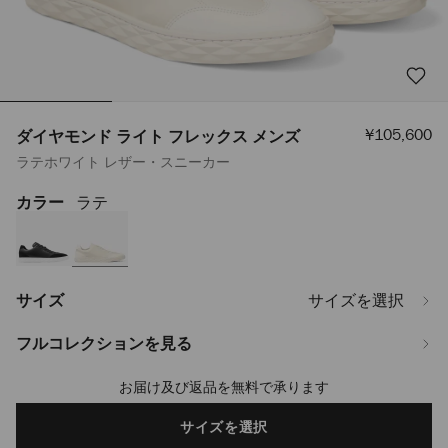
セ
¥105,600
ダイヤモンド ライト フレックス メンズ
ー
ラテホワイト レザー・スニーカー
ル
価
格
カラー
ラテ
https://www.jimmychoo.jp/ja/%E3%83%A1%E3%83%B3%E3%82%BA/
%E3%83%A9%E3%82%A4%E3%83%88-
%E3%83%95%E3%83%AC%E3%83%83%E3%82%AF%E3%82%B9-
%E3%83%A1%E3%83%B3%E3%82%BA-
DIAMONDLIGHTFLEXMLMX081170.html
サイズ
サイズを選択
フルコレクションを見る
お届け及び返品を無料で承ります
Add
to
cart
サイズを選択
options