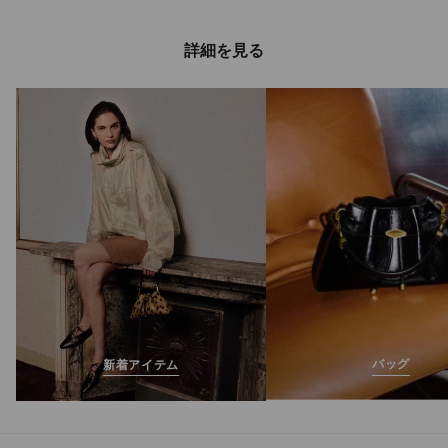
詳細を見る
ダイヤモンド ライ
ト フレックス メン
定
¥105,600
価
ズ
バッグ
新着アイテム