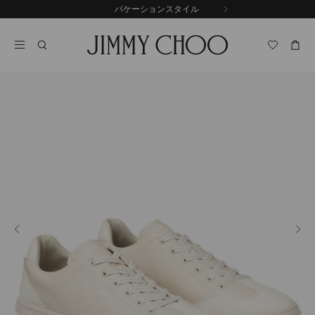
コ
バケーションスタイル
前
ン
自
の
テ
動
ス
ン
再
ラ
ツ
生
イ
に
を
ド
ス
止
キ
め
る
ッ
プ