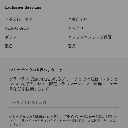
Exclusive Services
お手入れ、修理
ご来店予約
Made-to-Order
お問合せ
ギフト
クラフトマンシップ保証
配送
返品
ジミー チュウの世界へようこそ
グラマラスで遊び心あふれるジミー チュウの最新コレクショ
ンへの先行アクセス、限定コラボレーション、最新のニュー
スなどをお届けします。
登録
ジミー チュウの
利用規約
, に同意し、
プライバシーポリシー
を読み理解した
上で、ブランドマーケティングメッセージを受け取ることに同意したことに
なります。