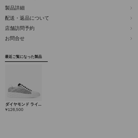
製品詳細
配送・返品について
店舗訪問予約
お問合せ
最近ご覧になった製品
ダイヤモンド ライ
ト マキシ メンズ
定
¥126,500
価