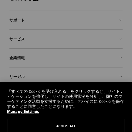
サポート
お問い合わせ
サービス
よくあるご質問
注文状況の確認
ご来店予約
企業情報
返品を申請
Made-to-Order
店舗検索
お手入れ・修理
ジミー チュウについて
リーガル
配送
保証
ブランドの歴史
交換・返品
JC World
プライバシーポリシー
「すべての Cookie を受け入れる」をクリックすると、サイトナ
regionselector.country.
(€)
ビゲーションを強化し、サイトの使用状況を分析し、弊社のマ
社会への貢献
利用規約
ーケティング活動を支援するために、デバイスに Cookie を保存
することに同意したことになります。
私たちの責任
忘れられる権利
Manage Settings
© 2026 Jimmy Choo
クラフツマンシップ
個人情報開示請求フォーム
ACCEPT ALL
採用情報
リーガル