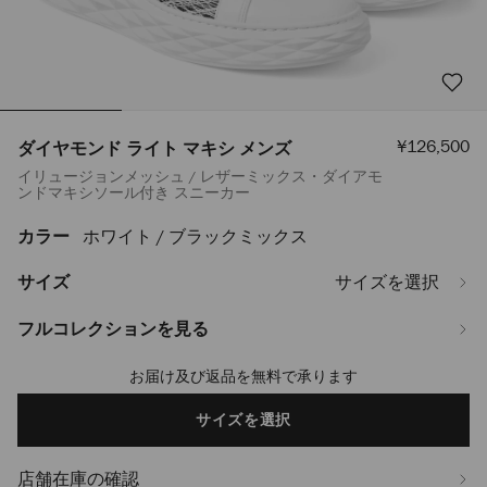
セ
¥126,500
ダイヤモンド ライト マキシ メンズ
ー
イリュージョンメッシュ / レザーミックス・ダイアモ
ル
ンドマキシソール付き スニーカー
価
格
カラー
ホワイト / ブラックミックス
https://www.jimmychoo.jp/ja/%E3%83%A1%E3%83%B3%E3%82%BA/
%E3%83%A9%E3%82%A4%E3%83%88-
%E3%83%9E%E3%82%AD%E3%82%B7-
サイズ
サイズを選択
%E3%83%A1%E3%83%B3%E3%82%BA-
DIAMONDLIGHTMAXIMEVB1C0091.html
フルコレクションを見る
お届け及び返品を無料で承ります
Add
to
cart
サイズを選択
options
店舗在庫の確認