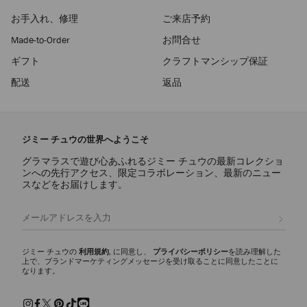
お手入れ、修理
ご来店予約
Made-to-Order
お問合せ
ギフト
クラフトマンシップ保証
配送
返品
ジミー チュウの世界へようこそ
グラマラスで遊び心あふれるジミー チュウの最新コレクショ
ンへの先行アクセス、限定コラボレーション、最新のニュー
スなどをお届けします。
登録
ジミー チュウの
利用規約
, に同意し、
プライバシーポリシー
を読み理解した
上で、ブランドマーケティングメッセージを受け取ることに同意したことに
なります。