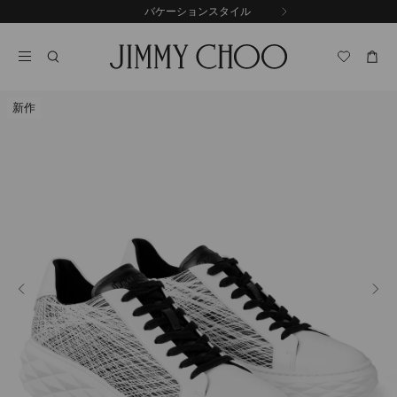
コ
バケーションスタイル
前
ン
自
の
テ
動
ス
ン
再
ラ
ツ
生
イ
に
を
ド
新作
ス
止
キ
め
る
ッ
プ