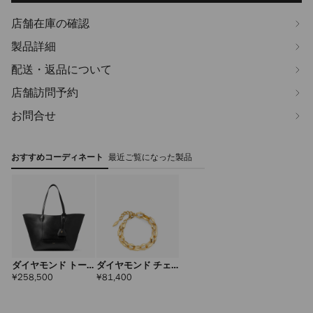
店舗在庫の確認
製品詳細
配送・返品について
店舗訪問予約
お問合せ
おすすめコーディネート
最近ご覧になった製品
ダイヤモンド トー
ダイヤモンド チェ
ト ミディアム
ーン ブレスレット
定
定
¥258,500
¥81,400
価
価