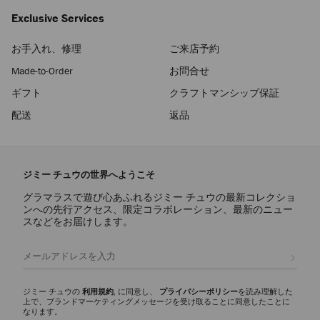
Exclusive Services
お手入れ、修理
ご来店予約
Made-to-Order
お問合せ
ギフト
クラフトマンシップ保証
配送
返品
ジミー チュウの世界へようこそ
グラマラスで遊び心あふれるジミー チュウの最新コレクショ
ンへの先行アクセス、限定コラボレーション、最新のニュー
スなどをお届けします。
登録
ジミー チュウの
利用規約
, に同意し、
プライバシーポリシー
を読み理解した
上で、ブランドマーケティングメッセージを受け取ることに同意したことに
なります。