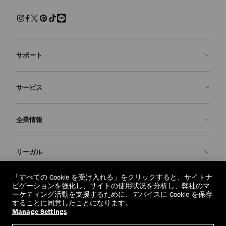
サポート
お問い合わせ
サービス
よくあるご質問
注文状況の確認
ご来店予約
企業情報
返品を申請
Made-to-Order
店舗検索
お手入れ・修理
ジミー チュウについて
リーガル
配送
保証
ブランドの歴史
交換・返品
JC World
プライバシーポリシー
「すべての Cookie を受け入れる」をクリックすると、サイトナ
regionselector.country.
(€)
ビゲーションを強化し、サイトの使用状況を分析し、弊社のマ
社会への貢献
利用規約
ーケティング活動を支援するために、デバイスに Cookie を保存
することに同意したことになります。
私たちの責任
忘れられる権利
Manage Settings
© 2026 Jimmy Choo
クラフツマンシップ
個人情報開示請求フォーム