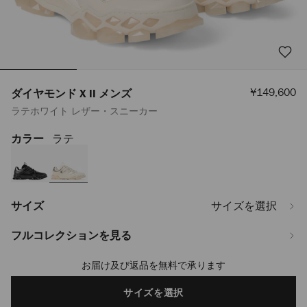
セ
¥149,600
ダイヤモンド X II メンズ
ー
ラテホワイト レザー・スニーカー
ル
価
格
カラー
ラテ
https://www.jimmychoo.jp/ja/%E3%83%A1%E3%83%B3%E3%82%BA/
x-
ii-
%E3%83%A1%E3%83%B3%E3%82%BA-
DIAMONDXIIMLMX081150.html
サイズ
サイズを選択
フルコレクションを見る
お届け及び返品を無料で承ります
Add
to
cart
サイズを選択
options