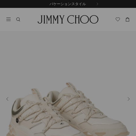
コ
バケーションスタイル
前
ン
自
の
テ
動
ス
ン
再
ラ
ツ
生
イ
に
を
ド
ス
止
キ
め
る
ッ
プ