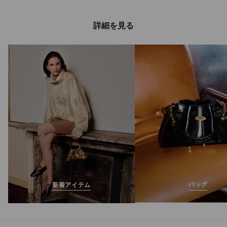
詳細を見る
ダイヤモンド X II メ
ンズ
定
¥149,600
価
バッグ
新着アイテム