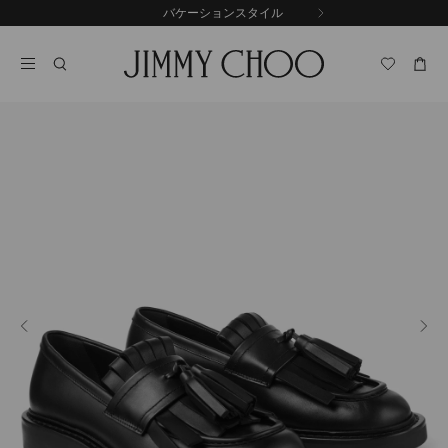
コ
バケーションスタイル
前
ン
自
の
テ
動
ス
ン
再
ラ
ツ
生
イ
に
を
ド
ス
止
キ
め
る
ッ
プ