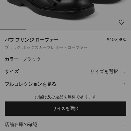
セ
¥152,900
バフ フリンジ ローファー
ー
ブラック ボックスカーフレザー・ローファー
ル
価
格
カラー
ブラック
https://www.jimmychoo.jp/ja/%E3%83%A1%E3%83%B3%E3%82%BA/%
%E3%83%95%E3%83%AA%E3%83%B3%E3%82%B8-
%E3%83%AD%E3%83%BC%E3%83%95%E3%82%A1%E3%83%BC-
サイズ
サイズを選択
BUFFFRINGELOAFERAQO010003.html
フルコレクションを見る
お届け及び返品を無料で承ります
Add
to
cart
サイズを選択
options
店舗在庫の確認