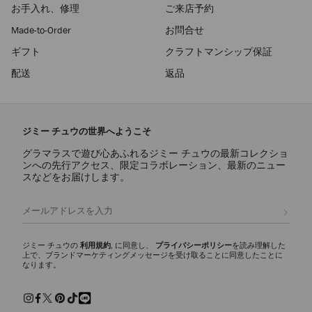
お手入れ、修理
ご来店予約
Made-to-Order
お問合せ
ギフト
クラフトマンシップ保証
配送
返品
ジミー チュウの世界へようこそ
グラマラスで遊び心あふれるジミー チュウの最新コレクショ
ンへの先行アクセス、限定コラボレーション、最新のニュー
スなどをお届けします。
登録
ジミー チュウの
利用規約
, に同意し、
プライバシーポリシー
を読み理解した
上で、ブランドマーケティングメッセージを受け取ることに同意したことに
なります。