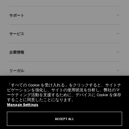
サポート
お問い合わせ
サービス
よくあるご質問
注文状況の確認
ご来店予約
企業情報
返品を申請
Made-to-Order
店舗検索
お手入れ・修理
ジミー チュウについて
リーガル
配送
保証
ブランドの歴史
交換・返品
JC World
プライバシーポリシー
「すべての Cookie を受け入れる」をクリックすると、サイトナ
regionselector.country.
(€)
ビゲーションを強化し、サイトの使用状況を分析し、弊社のマ
社会への貢献
利用規約
ーケティング活動を支援するために、デバイスに Cookie を保存
することに同意したことになります。
私たちの責任
忘れられる権利
Manage Settings
© 2026 Jimmy Choo
クラフツマンシップ
個人情報開示請求フォーム
ACCEPT ALL
採用情報
リーガル