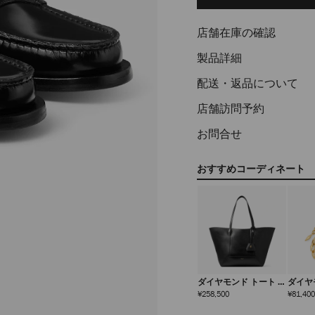
options
店舗在庫の確認
製品詳細
配送・返品について
店舗訪問予約
お問合せ
おすすめコーディネート
ダイヤモンド トート ミ
ダイヤ
ディアム
ブレス
定
¥258,500
¥81,400
価