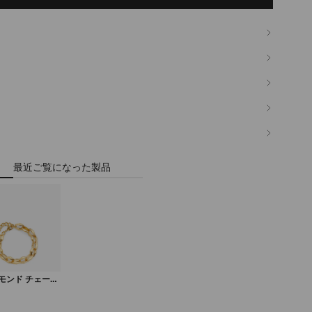
最近ご覧になった製品
モンド チェーン
レット
定
価