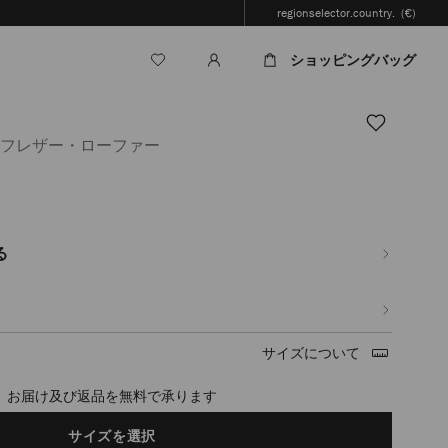
regionselector.country.
(€)
ショッピングバッグ
ーフレザー・ローファー
jp/ja/%E3%83%A1%E3%83%B3%E3%82%BA/%E3%82%B7%E3%83%A5%E3%83
3%83%95%E3%82%A1%E3%83%BC-
ml
る
サイズについて
timated in 2-4 working days based on your location
サイズを選択