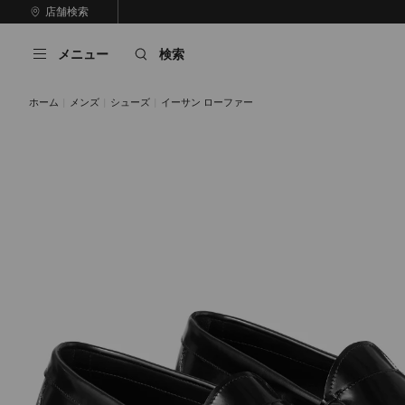
コ
店舗検索
前
ン
自
の
テ
動
ス
メニュー
検索
ン
再
ラ
ツ
生
イ
に
を
ド
ホーム
メンズ
シューズ
イーサン ローファー
ス
止
キ
め
る
ッ
プ