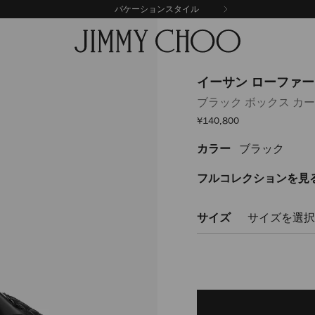
バケーションスタイル
イーサン ローファー
ブラック ボックス カ
セ
¥140,800
ー
ル
カラー
ブラック
https://www.jimmychoo.
価
格
%E3%83%AD%E3%83%BC%E
ETHANLOAFERAQO010003.ht
フルコレクションを見
サイズ
サイズを選択
Delivery es
Add
to
cart