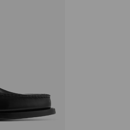
イーサン ローファー
定
¥140,800
価