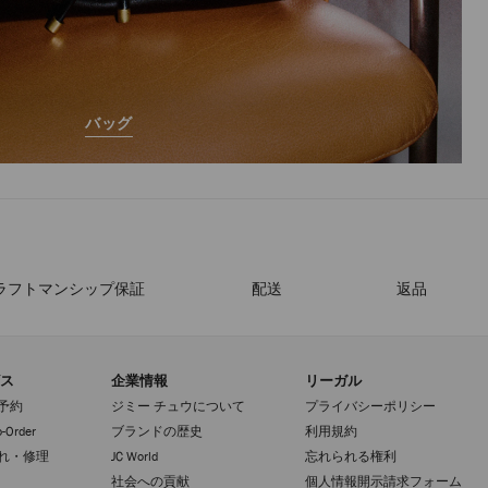
バッグ
ラフトマンシップ保証
配送
返品
ス
企業情報
リーガル
予約
ジミー チュウについて
プライバシーポリシー
-Order
ブランドの歴史
利用規約
れ・修理
JC World
忘れられる権利
社会への貢献
個人情報開示請求フォーム