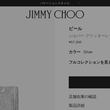
バケーションスタイル
ビール
シルバー グリッター
セ
¥57,200
ー
ル
カラー
Silver
https://www.jimmychoo.
価
格
J000174936001.html
フルコレクションを見
Delivery es
Add
to
cart
options
店舗在庫の確認
製品詳細