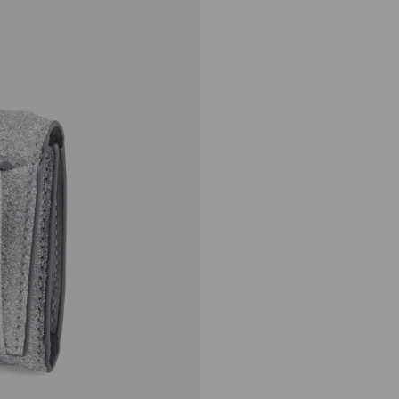
ビール
定
¥57,200
価