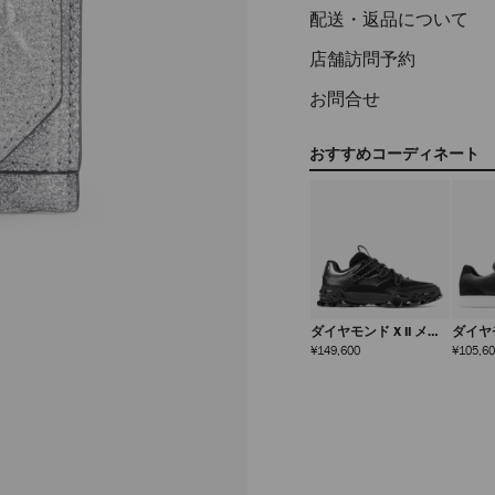
配送・返品について
店舗訪問予約
お問合せ
おすすめコーディネート
ダイヤモンド X II メン
ダイヤ
ズ
レック
定
¥149,600
¥105,6
価