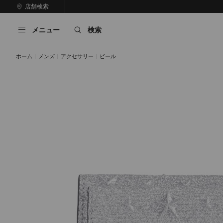
コ
店舗検索
前
ン
自
の
テ
動
ス
メニュー
検索
ン
再
ラ
ツ
生
イ
に
を
ド
ホーム
メンズ
アクセサリー
ビール
ス
止
キ
め
る
ッ
プ