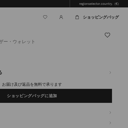
regionselector.country.
(€)
ショッピングバッグ
レザー・ウォレット
jp/ja/%E3%83%A1%E3%83%B3%E3%82%BA/%E3%82%A2%E3%82%AF%E3%82
る
timated in 2-4 working days based on your location
ショッピングバッグに追加