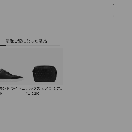
最近ご覧になった製品
モンド ライト フ
ボックス カメラ ミディ
ス メンズ
アム
定
定
00
¥145,200
価
価