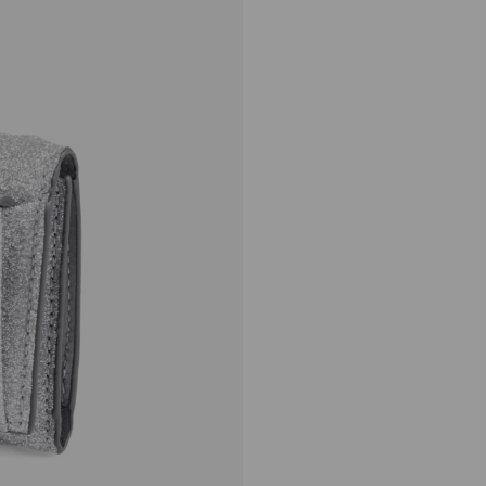
ビール
定
¥57,200
価