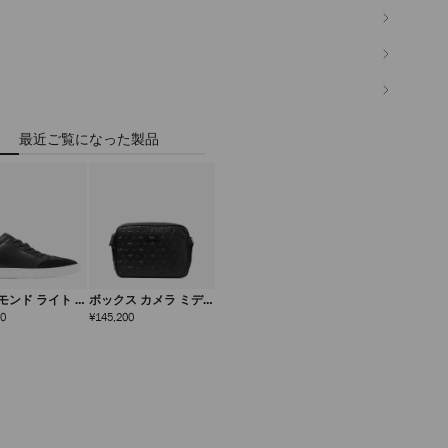
最近ご覧になった製品
モンド ライト フ
ボックス カメラ ミディ
ス メンズ
アム
定
定
00
¥145,200
価
価