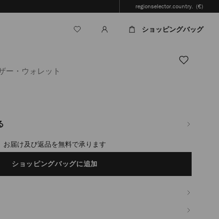
regionselector.country.
(€)
ショッピングバッグ
レザー・ウォレット
jp/ja/%E3%83%A1%E3%83%B3%E3%82%BA/%E3%82%A2%E3%82%AF%E3%82
る
timated in 2-4 working days based on your location
ショッピングバッグに追加