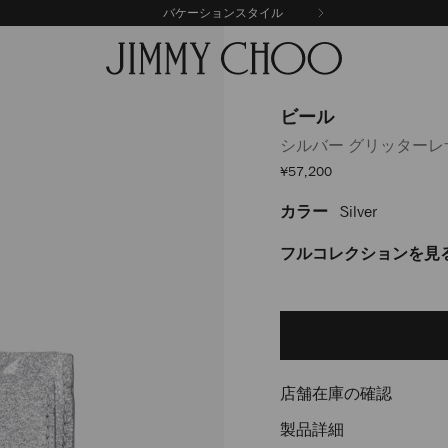
バケーションスタイル
ビール
シルバー グリッター
セ
¥57,200
ー
ル
カラー
Silver
https://www.jimmychoo.
価
格
J000174936001.html
フルコレクションを見
Delivery es
Add
to
cart
options
店舗在庫の確認
製品詳細