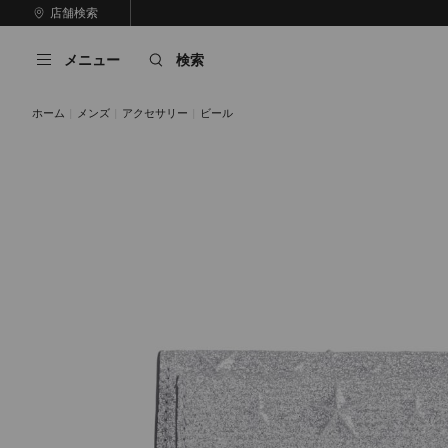
コ
店舗検索
前
ン
自
の
テ
動
ス
メニュー
検索
ン
再
ラ
ツ
生
イ
に
を
ド
ホーム
メンズ
アクセサリー
ビール
ス
止
キ
め
る
ッ
プ