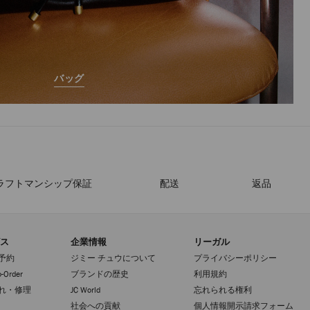
バッグ
ラフトマンシップ保証
配送
返品
ス
企業情報
リーガル
予約
ジミー チュウについて
プライバシーポリシー
-Order
ブランドの歴史
利用規約
れ・修理
JC World
忘れられる権利
社会への貢献
個人情報開示請求フォーム