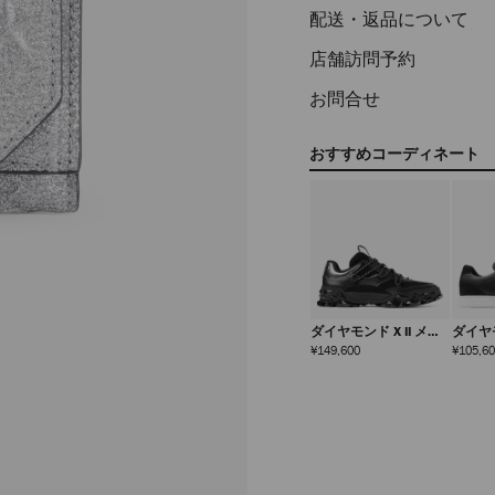
配送・返品について
店舗訪問予約
お問合せ
おすすめコーディネート
ダイヤモンド X II メン
ダイヤ
ズ
レック
定
¥149,600
¥105,6
価