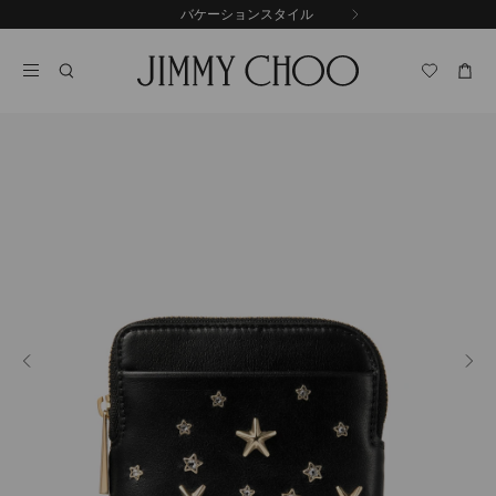
コ
バケーションスタイル
前
ン
自
の
テ
動
ス
ン
再
ラ
ツ
生
イ
に
を
ド
ス
止
キ
め
る
ッ
プ