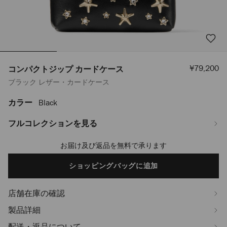
セ
¥79,200
コンパクトジップ カードケース
ー
ブラック レザー・カードケース
ル
価
格
カラー
Black
https://www.jimmychoo.jp/ja/%E3%83%AC%E3%83%87%E3%82%A3
%E3%82%AB%E3%83%BC%E3%83%89%E3%82%B1%E3%83%BC%E3%82%B
J000175076001.html
フルコレクションを見る
お届け及び返品を無料で承ります
Add
to
cart
ショッピングバッグに追加
options
店舗在庫の確認
製品詳細
配送・返品について