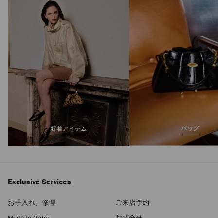
コンパクトジップ
カードケース
定
¥79,200
価
バッグ
新着アイテム
Exclusive Services
お手入れ、修理
ご来店予約
Made-to-Order
お問合せ