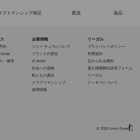
ラフトマンシップ保証
配送
返品
ス
企業情報
リーガル
予約
ジミー チュウについて
プライバシーポリシー
-Order
ブランドの歴史
利用規約
れ・修理
JC World
忘れられる権利
社会への貢献
個人情報開示請求フォーム
私たちの責任
リーガル
クラフツマンシップ
クッキーについて
採用情報
© 2026 Jimmy Choo