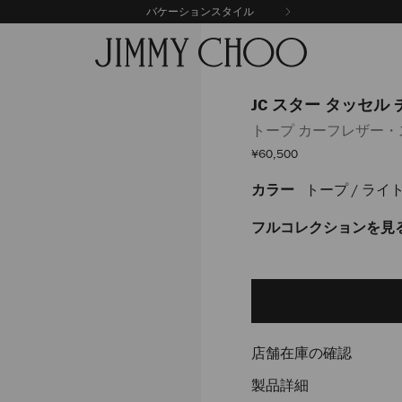
バケーションスタイル
JC スター タッセル
トープ カーフレザー・
セ
¥60,500
ー
ル
カラー
トープ / ライ
https://www.jimmychoo.
価
格
%E3%82%B9%E3%82%BF%E3
%E3%82%BF%E3%83%83%E3
フルコレクションを見
%E3%83%81%E3%83%A3%E3
J000177512001.html
Delivery es
Add
to
cart
options
店舗在庫の確認
製品詳細