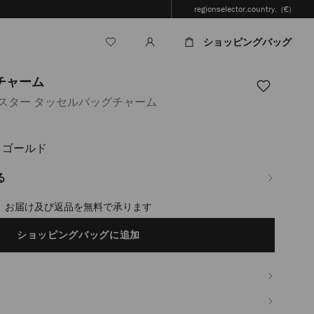
regionselector.country.
(€)
ショッピングバッグ
 チャーム
スター タッセルバッグチャーム
トゴールド
jp/ja/%E3%83%AC%E3%83%87%E3%82%A3%E3%83%BC%E3%82%B9/%E3%82%
%83%BC-
%82%BB%E3%83%AB-
る
%83%BC%E3%83%A0-
timated in 2-4 working days based on your location
ショッピングバッグに追加