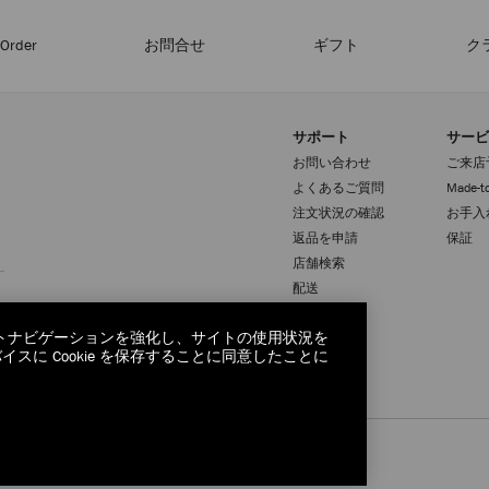
-Order
お問合せ
ギフト
ク
サポート
サービ
お問い合わせ
ご来店
よくあるご質問
Made-to
注文状況の確認
お手入
返品を申請
保証
登録
店舗検索
配送
交換・返品
サイトナビゲーションを強化し、サイトの使用状況を
に Cookie を保存することに同意したことに