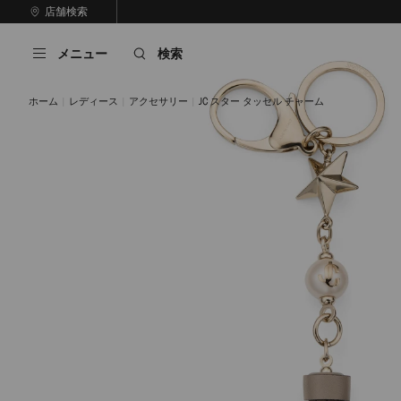
コ
店舗検索
前
ン
自
の
テ
動
ス
メニュー
検索
ン
再
ラ
ツ
生
イ
に
を
ド
ホーム
レディース
アクセサリー
JC スター タッセル チャーム
ス
止
キ
め
る
ッ
プ