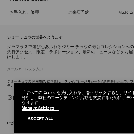
お手入れ、修理
ご来店予約
Made-to
ジミー チュウの世界へようこそ
グラマラスで遊び心あふれるジミー チュウの最新コレクションへの
先行アクセス、限定コラボレーション、最新のニュースなどをお届
けします。
ジミー チュウの
利用規約
, に同意し、
プライバシーポリシー
を読み理解した上で、ブ
ランドマーケティングメッセージを受け取ることに同意したことになります。
「すべての Cookie を受け入れる」をクリックすると、
分析し、弊社のマーケティング活動を支援するために、デバイス
なります。
Manage Settings
ACCEPT ALL
regionselector.country.
(€)