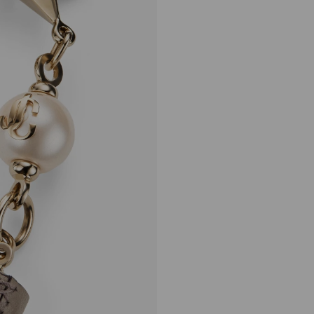
JC スター タッセル チ
ャーム
定
¥60,500
価