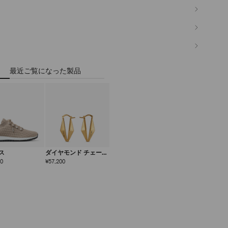
最近ご覧になった製品
ス
ダイヤモンド チェーン
ピアス
定
定
00
¥57,200
価
価