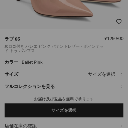
セ
¥129,800
ラブ 85
ー
JCロゴ付き バレエ ピンク パテントレザー・ポインテッ
ル
ド トゥ パンプス
価
格
カラー
Ballet Pink
https://www.jimmychoo.jp/ja/%E3%83%AC%E3%83%87%E3%82%A3
85-
LOVE85PWJ110323.html
サイズ
サイズを選択
フルコレクションを見る
お届け及び返品を無料で承ります
Add
to
cart
サイズを選択
options
店舗在庫の確認