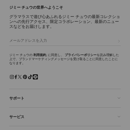
ジミー チュウの世界へようこそ
グラマラスで遊び心あふれるジミー チュウの最新コレクショ
ンへの先行アクセス、限定コラボレーション、最新のニュー
スなどをお届けします。
登録
ジミー チュウの
利用規約
, に同意し、
プライバシーポリシー
を読み理解した
上で、ブランドマーケティングメッセージを受け取ることに同意したことに
なります。
サポート
お問い合わせ
サービス
よくあるご質問
注文状況の確認
ご来店予約