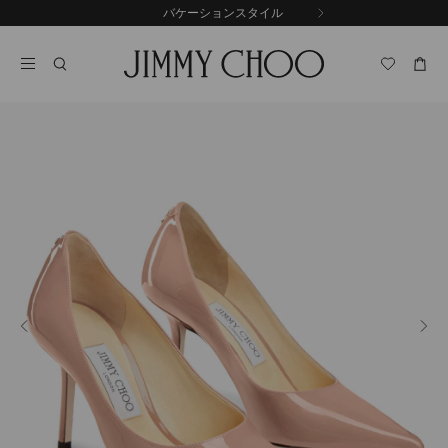
コ
バケーションスタイル
前
ン
自
の
テ
動
ス
ン
再
ラ
ツ
生
イ
に
を
ド
ス
止
キ
め
る
ッ
プ