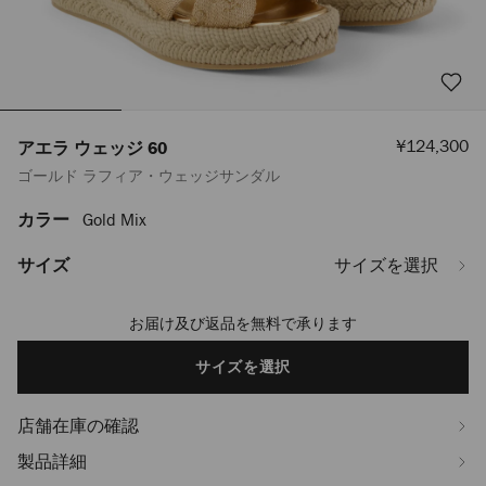
セ
¥124,300
アエラ ウェッジ 60
ー
ゴールド ラフィア・ウェッジサンダル
ル
価
格
カラー
Gold Mix
https://www.jimmychoo.jp/ja/%E3%83%AC%E3%83%87%E3%82%A3%
%E3%82%A6%E3%82%A7%E3%83%83%E3%82%B8-
60-
サイズ
サイズを選択
AELLAWEDGE60GTJOO0111.html
お届け及び返品を無料で承ります
Add
to
cart
サイズを選択
options
店舗在庫の確認
製品詳細