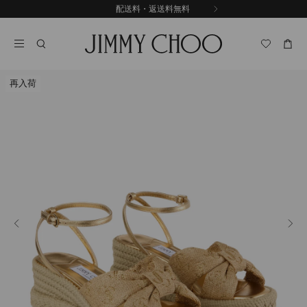
コ
配送料・返送料無料
前
ン
自
の
テ
動
ス
ン
再
ラ
ツ
生
イ
に
を
ド
再入荷
ス
止
キ
め
る
ッ
プ