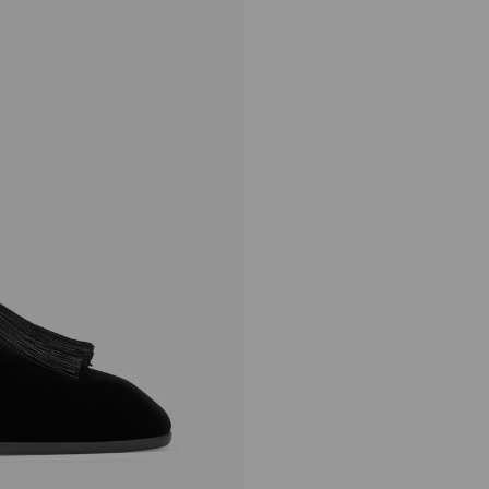
エリオット スリッパ F
定
¥112,200
価