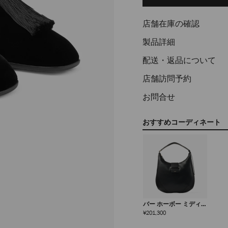
options
店舗在庫の確認
製品詳細
配送・返品について
店舗訪問予約
お問合せ
おすすめコーディネート
バー ホーボー ミディア
ム
定
¥201,300
価