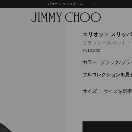
バケーションスタイル
エリオット スリッパ 
ブラック ベルベット・
セ
¥112,200
ー
ル
カラー
ブラック/ブラ
https://www.jimmychoo
価
格
%E3%82%B9%E3%83%AA%E3
f-
フルコレクションを見
ELIOTSLIPPERFZGK000074.ht
サイズ
サイズを選択
Delivery es
Add
to
cart