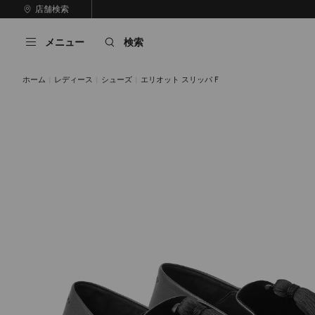
コ
店舗検索
前
ン
自
の
テ
動
ス
メニュー
検索
ン
再
ラ
ツ
生
イ
に
を
ド
ホーム
レディース
シューズ
エリオット スリッパ F
ス
止
キ
め
る
ッ
プ