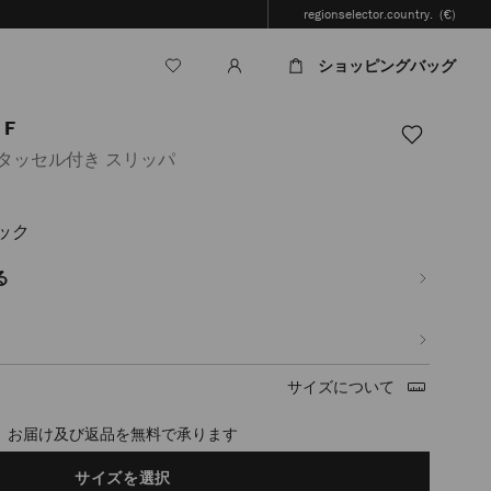
regionselector.country.
(€)
ショッピングバッグ
F
タッセル付き スリッパ
ック
.jp/ja/%E3%83%AC%E3%83%87%E3%82%A3%E3%83%BC%E3%82%B9/%E3%82
%83%83%E3%83%91-
る
ml
サイズについて
timated in 2-4 working days based on your location
サイズを選択