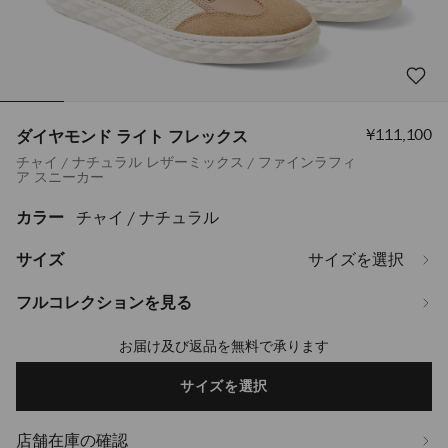
セ
¥111,100
ダイヤモンド ライト フレックス
ー
チャイ / ナチュラル レザーミックス / ファインラフィ
ル
ア スニーカー
価
格
カラー
チャイ / ナチュラル
https://www.jimmychoo.jp/ja/%E3%83%AC%E3%83%87%E3%82%A3
%E3%83%A9%E3%82%A4%E3%83%88-
%E3%83%95%E3%83%AC%E3%83%83%E3%82%AF%E3%82%B9-
サイズ
サイズを選択
DIAMONDLIGHTFLEXFQED081724.html
フルコレクションを見る
お届け及び返品を無料で承ります
Add
to
cart
サイズを選択
options
店舗在庫の確認