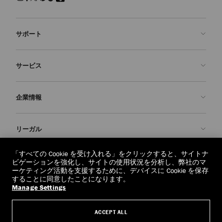
サポート
お問い合わせ
サービス
よくあるご質問
注文状況の確認
ご来店予約
企業情報
返品を申請
Made-to-Order
店舗検索
お手入れ・修理
ジミー チュウについて
リーガル
配送
保証
ブランドの歴史
交換・返品
JC World
プライバシーポリシー
「すべての Cookie を受け入れる」をクリックすると、サイトナ
regionselector.country.
(€)
ビゲーションを強化し、サイトの使用状況を分析し、弊社のマ
社会への貢献
利用規約
ーケティング活動を支援するために、デバイスに Cookie を保存
することに同意したことになります。
私たちの責任
忘れられる権利
Manage Settings
© 2026 Jimmy Choo
クラフツマンシップ
個人情報開示請求フォーム
ACCEPT ALL
採用情報
リーガル