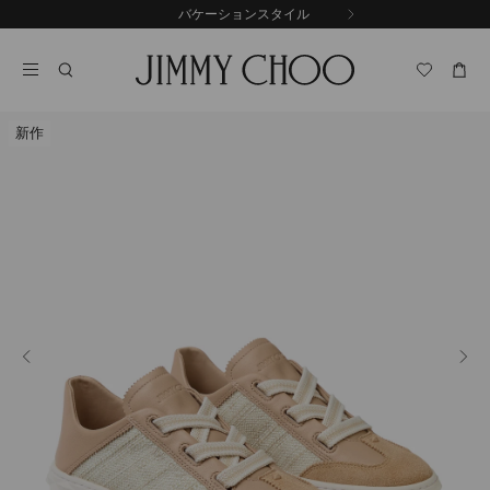
コ
バケーションスタイル
前
ン
自
の
テ
動
ス
ン
再
ラ
ツ
生
イ
に
を
ド
新作
ス
止
キ
め
る
ッ
プ