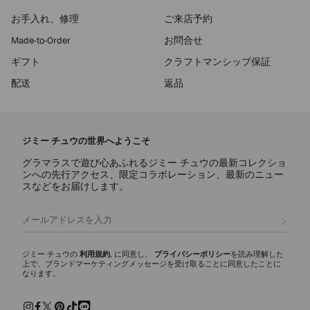
お手入れ、修理
ご来店予約
Made-to-Order
お問合せ
ギフト
クラフトマンシップ保証
配送
返品
ジミー チュウの世界へようこそ
グラマラスで遊び心あふれるジミー チュウの最新コレクショ
ンへの先行アクセス、限定コラボレーション、最新のニュー
スなどをお届けします。
登録
ジミー チュウの
利用規約
, に同意し、
プライバシーポリシー
を読み理解した
上で、ブランドマーケティングメッセージを受け取ることに同意したことに
なります。