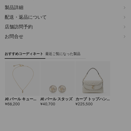
製品詳細
配送・返品について
店舗訪問予約
お問合せ
おすすめコーディネート
最近ご覧になった製品
JC パール キューブ
JC パール スタッズ
カーブ トップハン
ペンダント
ドル
定
定
定
¥68,200
¥40,700
¥225,500
価
価
価