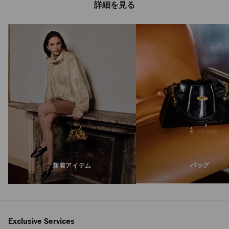
詳細を見る
ダイヤモンド ライ
ト フレックス
定
¥111,100
価
バッグ
新着アイテム
Exclusive Services