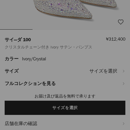
セ
¥312,400
サイ―ダ 100
ー
クリスタルチェーン付き Ivory サテン・パンプス
ル
価
格
カラー
Ivory/crystal
https://www.jimmychoo.jp/ja/%E3%83%AC%E3%83%87%E3%82%A3
100-
SAEDA100BAM000784.html
サイズ
サイズを選択
フルコレクションを見る
お届け及び返品を無料で承ります
Add
to
cart
サイズを選択
options
店舗在庫の確認