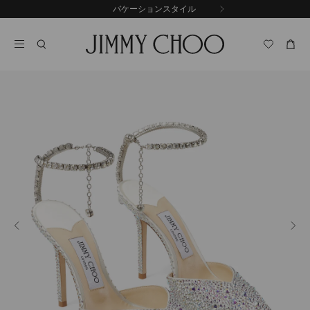
コ
バケーションスタイル
前
ン
自
の
テ
動
ス
ン
再
ラ
ツ
生
イ
に
を
ド
ス
止
キ
め
る
ッ
プ