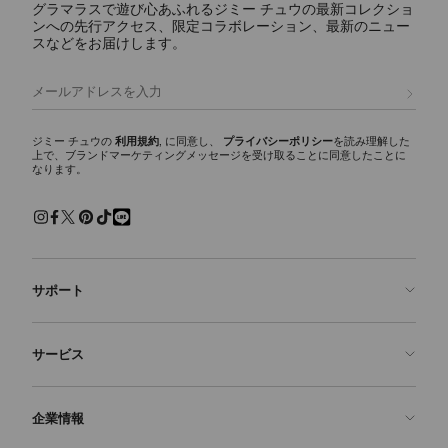
グラマラスで遊び心あふれるジミー チュウの最新コレクショ
ンへの先行アクセス、限定コラボレーション、最新のニュー
スなどをお届けします。
サイ―ダ 100
定
¥312,400
価
登録
ジミー チュウの
利用規約
, に同意し、
プライバシーポリシー
を読み理解した
上で、ブランドマーケティングメッセージを受け取ることに同意したことに
なります。
サポート
お問い合わせ
サービス
よくあるご質問
注文状況の確認
ご来店予約
企業情報
返品を申請
Made-to-Order